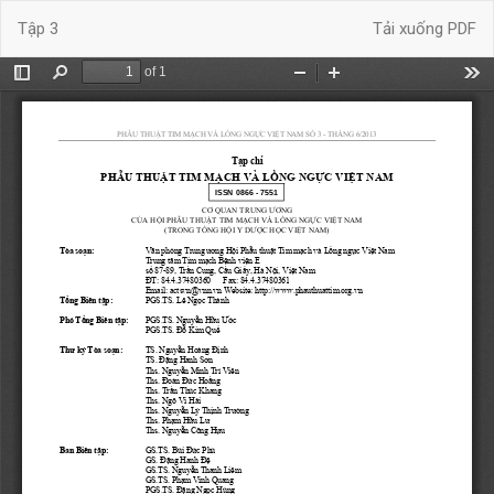
Quay
Tải xuống
Tập 3
Tải xuống PDF
trở
lại
chi
tiết
bài
báo