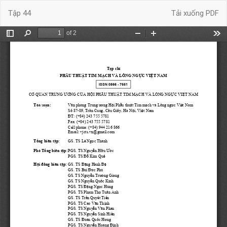
Quay
Tải xuống
Tập 44
Tải xuống PDF
trở
lại
chi
tiết
bài
báo