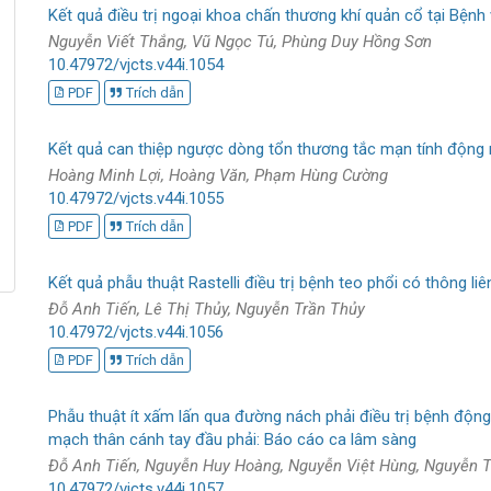
Kết quả điều trị ngoại khoa chấn thương khí quản cổ tại Bệnh
Nguyễn Viết Thắng, Vũ Ngọc Tú, Phùng Duy Hồng Sơn
10.47972/vjcts.v44i.1054
PDF
Trích dẫn
Kết quả can thiệp ngược dòng tổn thương tắc mạn tính động 
Hoàng Minh Lợi, Hoàng Văn, Phạm Hùng Cường
10.47972/vjcts.v44i.1055
PDF
Trích dẫn
Kết quả phẫu thuật Rastelli điều trị bệnh teo phổi có thông liê
Đỗ Anh Tiến, Lê Thị Thủy, Nguyễn Trần Thủy
10.47972/vjcts.v44i.1056
PDF
Trích dẫn
Phẫu thuật ít xấm lấn qua đường nách phải điều trị bệnh độn
mạch thân cánh tay đầu phải: Báo cáo ca lâm sàng
Đỗ Anh Tiến, Nguyễn Huy Hoàng, Nguyễn Việt Hùng, Nguyễn 
10.47972/vjcts.v44i.1057