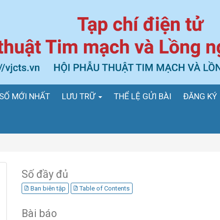
SỐ MỚI NHẤT
LƯU TRỮ
THỂ LỆ GỬI BÀI
ĐĂNG KÝ
Số đầy đủ
Ban biên tập
Table of Contents
Bài báo