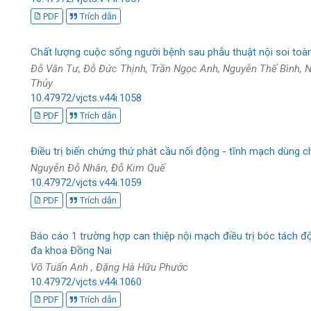
PDF
Trích dẫn
Chất lượng cuộc sống người bệnh sau phẫu thuật nội soi toàn 
Đỗ Văn Tư, Đỗ Đức Thịnh, Trần Ngọc Anh, Nguyễn Thế Bình, 
Thủy
10.47972/vjcts.v44i.1058
PDF
Trích dẫn
Điều trị biến chứng thứ phát cầu nối động - tĩnh mạch dùng c
Nguyễn Đỗ Nhân, Đỗ Kim Quế
10.47972/vjcts.v44i.1059
PDF
Trích dẫn
Báo cáo 1 trường hợp can thiệp nội mạch điều trị bóc tách đ
đa khoa Đồng Nai
Võ Tuấn Anh , Đặng Hà Hữu Phước
10.47972/vjcts.v44i.1060
PDF
Trích dẫn