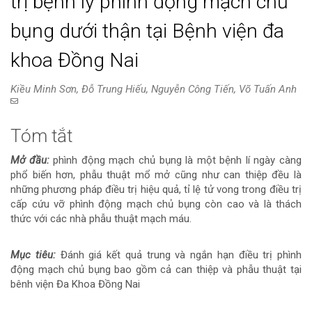
trị bệnh lý phình động mạch chủ
bụng dưới thận tại Bệnh viện đa
khoa Đồng Nai
Kiều Minh Sơn, Đỗ Trung Hiếu, Nguyễn Công Tiến, Võ Tuấn Anh
Tóm tắt
Nội
Mở đầu:
phình động mạch chủ bụng là một bệnh lí ngày càng
dung
phổ biến hơn, phẫu thuật mổ mở cũng như can thiệp đều là
những phương pháp điều trị hiệu quả, tỉ lệ tử vong trong điều trị
chính
cấp cứu vỡ phình động mạch chủ bụng còn cao và là thách
thức với các nhà phẫu thuật mạch máu.
của
bài
Mục tiêu:
Đánh giá kết quả trung và ngắn hạn điều trị phình
động mạch chủ bụng bao gồm cả can thiệp và phẫu thuật tại
viết
bênh viện Đa Khoa Đồng Nai