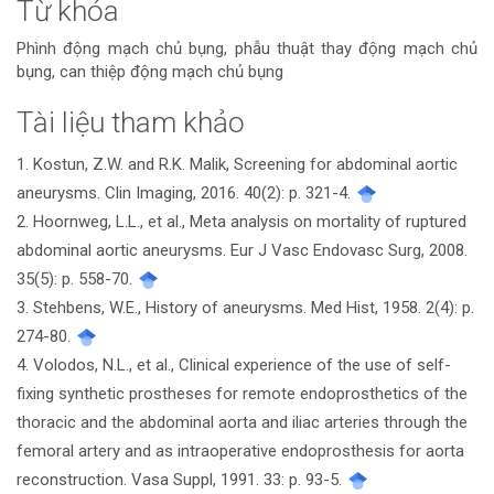
Từ khóa
Phình động mạch chủ bụng, phẫu thuật thay động mạch chủ
bụng, can thiệp động mạch chủ bụng
Tài liệu tham khảo
Chi
1. Kostun, Z.W. and R.K. Malik, Screening for abdominal aortic
tiết
aneurysms. Clin Imaging, 2016. 40(2): p. 321-4.
bài
2. Hoornweg, L.L., et al., Meta analysis on mortality of ruptured
abdominal aortic aneurysms. Eur J Vasc Endovasc Surg, 2008.
viết
35(5): p. 558-70.
3. Stehbens, W.E., History of aneurysms. Med Hist, 1958. 2(4): p.
274-80.
4. Volodos, N.L., et al., Clinical experience of the use of self-
fixing synthetic prostheses for remote endoprosthetics of the
thoracic and the abdominal aorta and iliac arteries through the
femoral artery and as intraoperative endoprosthesis for aorta
reconstruction. Vasa Suppl, 1991. 33: p. 93-5.