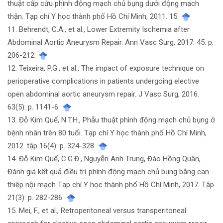
thuật cấp cứu phình động mạch chủ bụng dưới động mạch
thận. Tạp chí Y học thành phố Hồ Chí Minh, 2011. 15.
11. Behrendt, C.A., et al., Lower Extremity Ischemia after
Abdominal Aortic Aneurysm Repair. Ann Vasc Surg, 2017. 45: p.
206-212.
12. Teixeira, P.G., et al., The impact of exposure technique on
perioperative complications in patients undergoing elective
open abdominal aortic aneurysm repair. J Vasc Surg, 2016.
63(5): p. 1141-6.
13. Đỗ Kim Quế, N.T.H., Phẫu thuật phình động mạch chủ bụng ở
bệnh nhân trên 80 tuổi. Tạp chí Y học thành phố Hồ Chí Minh,
2012. tập 16(4): p. 324-328.
14. Đỗ Kim Quế, C.G.Đ., Nguyễn Anh Trung, Đào Hồng Quân,
Đánh giá kết quả điều trị phình động mạch chủ bụng bằng can
thiệp nội mạch Tạp chí Y học thành phố Hồ Chí Minh, 2017. Tập
21(3): p. 282-286.
15. Mei, F., et al., Retroperitoneal versus transperitoneal