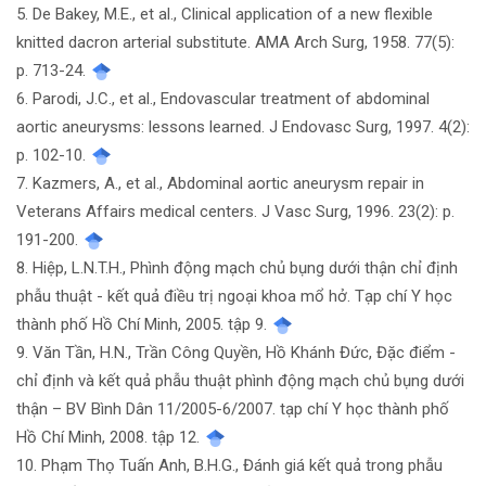
5. De Bakey, M.E., et al., Clinical application of a new flexible
knitted dacron arterial substitute. AMA Arch Surg, 1958. 77(5):
p. 713-24.
6. Parodi, J.C., et al., Endovascular treatment of abdominal
aortic aneurysms: lessons learned. J Endovasc Surg, 1997. 4(2):
p. 102-10.
7. Kazmers, A., et al., Abdominal aortic aneurysm repair in
Veterans Affairs medical centers. J Vasc Surg, 1996. 23(2): p.
191-200.
8. Hiệp, L.N.T.H., Phình động mạch chủ bụng dưới thận chỉ định
phẫu thuật - kết quả điều trị ngoại khoa mổ hở. Tạp chí Y học
thành phố Hồ Chí Minh, 2005. tập 9.
9. Văn Tần, H.N., Trần Công Quyền, Hồ Khánh Đức, Đặc điểm -
chỉ định và kết quả phẫu thuật phình động mạch chủ bụng dưới
thận – BV Bình Dân 11/2005-6/2007. tạp chí Y học thành phố
Hồ Chí Minh, 2008. tập 12.
10. Phạm Thọ Tuấn Anh, B.H.G., Đánh giá kết quả trong phẫu