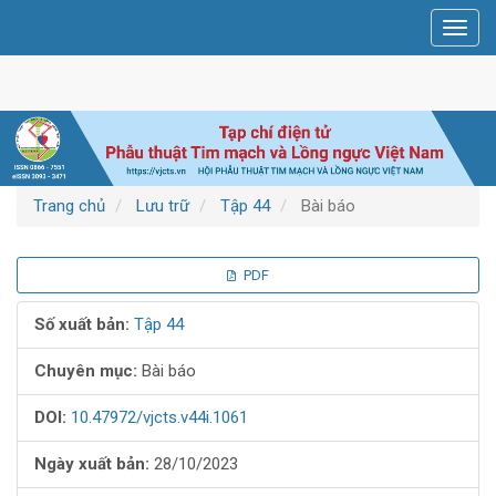
Điều
Toggl
hướng
navig
chính
Nội
dung
chính
Thanh
bên
Trang chủ
Lưu trữ
Tập 44
Bài báo
Thanh
PDF
bên
Số xuất bản:
Tập 44
bài
Chuyên mục:
Bài báo
viết
DOI:
10.47972/vjcts.v44i.1061
Ngày xuất bản:
28/10/2023