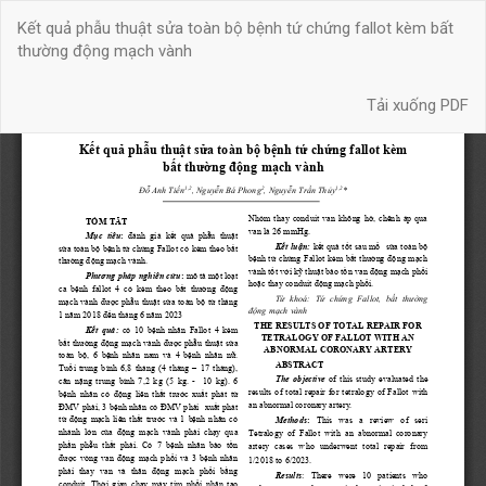
Quay
Kết quả phẫu thuật sửa toàn bộ bệnh tứ chứng fallot kèm bất
trở
thường động mạch vành
lại
chi
Tải xuống
tiết
Tải xuống PDF
bài
báo