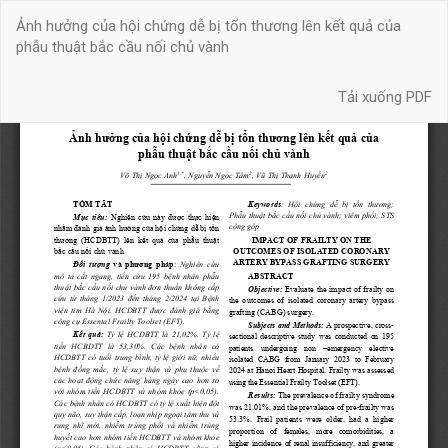
Quay
Ảnh hưởng của hội chứng dễ bị tổn thương lên kết quả của
trở
phẫu thuật bắc cầu nối chủ vành
lại
chi
Tải xuống
tiết
Tải xuống PDF
bài
báo