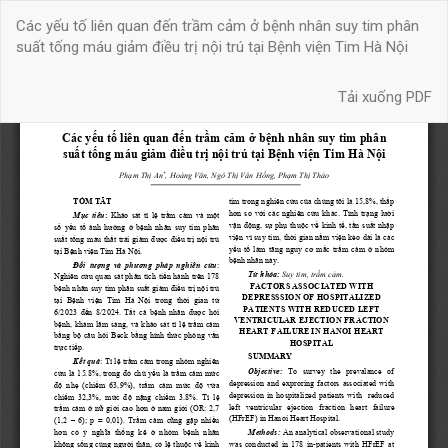
Quay
Các yếu tố liên quan đến trầm cảm ở bệnh nhân suy tim phân
trở
suất tống máu giảm điều trị nội trú tại Bệnh viện Tim Hà Nội
lại
chi
Tải xuống
tiết
Tải xuống PDF
bài
báo