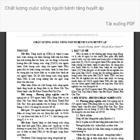
Quay
Chất lượng cuộc sống người bệnh tăng huyết áp
trở
lại
Tải xuống
chi
Tải xuống PDF
tiết
bài
báo