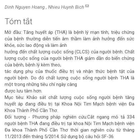
Dinh Nguyen Hoang , Nhieu Huynh Bich
Tóm tắt
Nội
Mở đầu: Tăng huyết áp (THA) là bệnh lý mạn tính, triệu chứng
dung
của bệnh thường diễn tiến âm thầm làm ảnh hưởng đến sức
khỏe, sức lao động và làm ảnh
chính
hưởng đến chất lượng cuộc sống (CLCS) của người bệnh. Chất
lượng cuộc sống của người bệnh THA giảm dần do biến chứng
của
của bệnh, bệnh lý kèm theo,
tác dụng phụ của thuốc điều trị và nhận thức bệnh tật của
bài
người bệnh. Do đó chất lượng cuộc sống người bệnh THA là
một trong những tiêu chí ngày càng
viết
được lưu tâm hơn.
Mục tiêu: Khảo sát chất lượng cuộc sống người bệnh tăng
huyết áp đang điều trị tại Khoa Nội Tim Mạch bệnh viện Đa
Khoa Thành Phố Cần Thơ.
Đối tượng - Phương pháp nghiên cứu:Cắt ngang mô tả 334
người bệnh THA đang điều trị tại khoa Nội Tim Mạch bệnh viện
Đa khoa Thành Phố Cần Thơ thời gian nghiên cứu từ tháng
11/2013 đến tháng 5/2014. Sử dụng bộ câu hỏi SF-36.