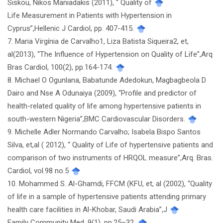
Siskou, Nikos Maniadakis (2011), “ Quality of
Life Measurement in Patients with Hypertension in
Cyprus”,Hellenic J Cardiol, pp. 407-415.
7. Maria Virgínia de Carvalho1, Liza Batista Siqueira2, et,
al(2013), “The Influence of Hypertension on Quality of Life”,Arq
Bras Cardiol, 100(2), pp.164-174.
8. Michael O Ogunlana, Babatunde Adedokun, Magbagbeola D
Dairo and Nse A Odunaiya (2009), “Profile and predictor of
health-related quality of life among hypertensive patients in
south-western Nigeria”,BMC Cardiovascular Disorders.
9. Michelle Adler Normando Carvalho; Isabela Bispo Santos
Silva, et,al ( 2012), “ Quality of Life of hypertensive patients and
comparison of two instruments of HRQOL measure”,Arq. Bras.
Cardiol, vol.98 no.5
10. Mohammed S. Al-Ghamdi, FFCM (KFU, et, al (2002), “Quality
of life in a sample of hypertensive patients attending primary
health care facilities in Al-Khobar, Saudi Arabia”,J
Family Community Med, 9(1), pp.25–32.