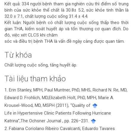
Kết quả: 334 người bệnh tham gia nghiên cứu thì điểm số trung
bình của sức khỏe thể chất là 30.8± 5.2, sức khỏe tinh thần là
32.0 ± 7.1, chất lượng cuộc sống 31.4 ± 4.4.
Kết luận: Người bệnh có chất lượng cuộc sống thấp theo thời
gian THA, kiểm soát huyết áp và tổn thương cơ quan đích. Do
đó, việc xét CLCS khi chăm
sóc và điều trị bệnh THA là vấn đề ngày càng được quan tâm.
Từ khóa
Chất lượng cuộc sống, tăng huyết áp.
Tài liệu tham khảo
Chi
1. Erin Stanley, MPH, Paul Muntner, PhD, MHS, Richard N. Re, MD,
tiết
Edward D. Frohlich, MD,Elizabeth Holt, PhD, MPH, Marie A.
bài
Krousel-Wood, MD, MSPH (2011), “Quality of
Life in Hypertensive Clinic Patients Following Hurricane
viết
Katrina”,The Ochsner Journal , pp. 226–231.
2. Fabiana Coriolano Ribeiro Cavalcanti, Eduardo Tavares