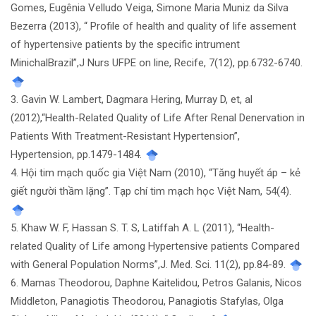
Gomes, Eugênia Velludo Veiga, Simone Maria Muniz da Silva
Bezerra (2013), “ Profile of health and quality of life assement
of hypertensive patients by the specific intrument
MinichalBrazil”,J Nurs UFPE on line, Recife, 7(12), pp.6732-6740.
3. Gavin W. Lambert, Dagmara Hering, Murray D, et, al
(2012),“Health-Related Quality of Life After Renal Denervation in
Patients With Treatment-Resistant Hypertension”,
Hypertension, pp.1479-1484.
4. Hội tim mạch quốc gia Việt Nam (2010), “Tăng huyết áp – kẻ
giết người thầm lặng”. Tạp chí tim mạch học Việt Nam, 54(4).
5. Khaw W. F, Hassan S. T. S, Latiffah A. L (2011), “Health-
related Quality of Life among Hypertensive patients Compared
with General Population Norms”,J. Med. Sci. 11(2), pp.84-89.
6. Mamas Theodorou, Daphne Kaitelidou, Petros Galanis, Nicos
Middleton, Panagiotis Theodorou, Panagiotis Stafylas, Olga