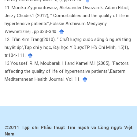
11. Monika Zygmuntowicz, Aleksander Owczarek, Adam Elibol,
Jerzy Chudek1 (2012), ” Comorbidities and the quality of life in
hypertensive patients”,Polskie Archiwum Medycyny
Wewnetrznej , pp.333-340.
12. Trần Kim Trang(2010), “ Chất lượng cuộc sống ở người tăng
huyết áp”,Tạp chí y học, Đại học Y DượcTP. Hồ Chí Minh, 15(1),
tr.104-111.
13.Youssef. R. M, Moubarak I. I and Kamel M.I (2005), “Factors
affecting the quality of life of hypertensive patients”,Eastern
Mediterranean Health Journal, Vol. 11.
©2011 Tạp chí Phẫu thuật Tim mạch và Lồng ngực Việt
Nam