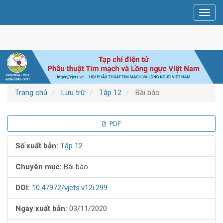
Điều
Toggl
hướng
navig
chính
Nội
dung
chính
Thanh
bên
Trang chủ
Lưu trữ
Tập 12
Bài báo
Thanh
PDF
bên
Số xuất bản:
Tập 12
bài
Chuyên mục:
Bài báo
viết
DOI:
10.47972/vjcts.v12i.299
Ngày xuất bản:
03/11/2020