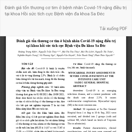
Quay
Đánh giá tổn thương cơ tim ở bệnh nhân Covid-19 nặng điều trị
trở
tại khoa Hồi sức tích cực Bệnh viện đa khoa Sa Đéc
lại
chi
Tải xuống
tiết
Tải xuống PDF
bài
báo