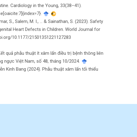
tine. Cardiology in the Young, 33(38–41).
[oaicite:7]{index=7}.
ar, S., Salem, M. I., ... & Sainathan, S. (2023). Safety
enital Heart Defects in Children. World Journal for
//doi.org/10.1177/21501351221127283​
t quả phẫu thuật ít xâm lấn điều trị bệnh thông liên
ng ngực Việt Nam, số 48, tháng 10/2024.
 Kinh Bang (2024). Phẫu thuật xâm lấn tối thiểu