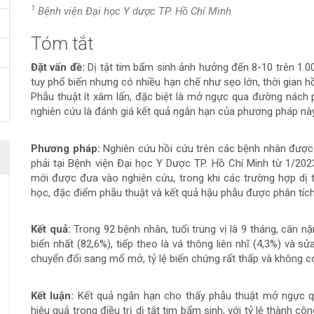
1
Bệnh viện Đại học Y dược TP. Hồ Chí Minh
Tóm tắt
Nội
Đặt vấn đề:
Dị tật tim bẩm sinh ảnh hưởng đến 8-10 trên 1.0
dung
tuy phổ biến nhưng có nhiều hạn chế như sẹo lớn, thời gian h
Phẫu thuật ít xâm lấn, đặc biệt là mở ngực qua đường nách p
chính
nghiên cứu là đánh giá kết quả ngắn hạn của phương pháp này
của
Phương pháp:
Nghiên cứu hồi cứu trên các bệnh nhân được 
bài
phải tại Bệnh viện Đại học Y Dược TP. Hồ Chí Minh từ 1/20
mới được đưa vào nghiên cứu, trong khi các trường hợp dị t
viết
học, đặc điểm phẫu thuật và kết quả hậu phẫu được phân tích
Kết quả:
Trong 92 bệnh nhân, tuổi trung vị là 9 tháng, cân nặn
biến nhất (82,6%), tiếp theo là vá thông liên nhĩ (4,3%) và 
chuyển đổi sang mổ mở, tỷ lệ biến chứng rất thấp và không c
Kết luận:
Kết quả ngắn hạn cho thấy phẫu thuật mở ngực q
hiệu quả trong điều trị dị tật tim bẩm sinh, với tỷ lệ thành cô