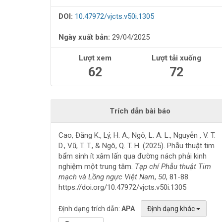
viết
DOI:
10.47972/vjcts.v50i.1305
Ngày xuất bản:
29/04/2025
Lượt xem
Lượt tải xuống
62
72
Trích dẫn bài báo
Cao, Đằng K., Lý, H. A., Ngô, L. A. L., Nguyễn , V. T.
D., Vũ, T. T., & Ngô, Q. T. H. (2025). Phẫu thuật tim
bẩm sinh ít xâm lấn qua đường nách phải kinh
nghiệm một trung tâm.
Tạp chí Phẫu thuật Tim
mạch và Lồng ngực Việt Nam
,
50
, 81-88.
https://doi.org/10.47972/vjcts.v50i.1305
Định dạng trích dẫn:
APA
Định dạng khác