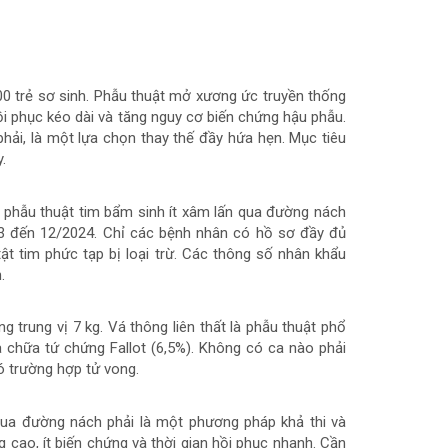
00 trẻ sơ sinh. Phẫu thuật mở xương ức truyền thống
ồi phục kéo dài và tăng nguy cơ biến chứng hậu phẫu.
hải, là một lựa chọn thay thế đầy hứa hẹn. Mục tiêu
.
phẫu thuật tim bẩm sinh ít xâm lấn qua đường nách
23 đến 12/2024. Chỉ các bệnh nhân có hồ sơ đầy đủ
ật tim phức tạp bị loại trừ. Các thông số nhân khẩu
.
g trung vị 7 kg. Vá thông liên thất là phẫu thuật phổ
sửa chữa tứ chứng Fallot (6,5%). Không có ca nào phải
ó trường hợp tử vong.
ua đường nách phải là một phương pháp khả thi và
ng cao, ít biến chứng và thời gian hồi phục nhanh. Cần