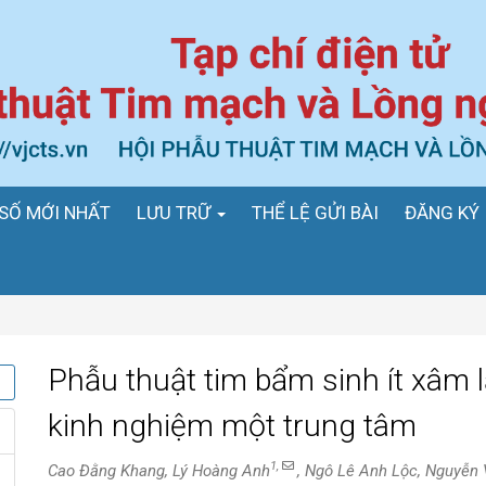
SỐ MỚI NHẤT
LƯU TRỮ
THỂ LỆ GỬI BÀI
ĐĂNG KÝ
Phẫu thuật tim bẩm sinh ít xâm 
kinh nghiệm một trung tâm
1,
Cao Đằng Khang, Lý Hoàng Anh
, Ngô Lê Anh Lộc, Nguyễn