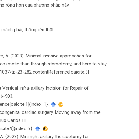
àng rộng hơn của phương pháp này.
 nách phải, thông liên thất
er, A. (2023). Minimal invasive approaches for
e cosmetic than through sternotomy, and here to stay.
.21037/tp-23-282​:contentReference[oaicite:3]
ht Vertical Infra-axillary Incision for Repair of
96-903.
ence[oaicite:1]{index=1}.
 congenital cardiac surgery. Moving away from the
ud Carlos III.
icite:9]{index=9}.
A. (2023). Mini right axillary thoracotomy for