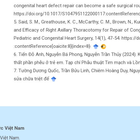
congenital heart defect repair can become a safe surgical rou
https://doi.org/10.1017/S1047951122000117​:contentReference
5. Said, S. M., Greathouse, K. C., McCarthy, C. M., Brown, N., Kum
and Efficacy of Right Axillary Thoracotomy for Repair of Cong
Pediatric and Congenital Heart Surgery, 14(1), 47-54. https:
:contentReference[oaicite:8]{index=8}.
6. Tiến Đỗ Anh, Nguyễn Bá Phong, Nguyễn Trần Thủy (2024). Kế
thất phần phễu ở trẻ em. Tạp chí Phẫu thuật Tim mạch và Lồ
7. Tường Dương Quốc, Trần Bửu Linh, Chiêm Hoàng Duy, Nguyễn
sửa chữa triệt để
ực Việt Nam
Việt Nam.