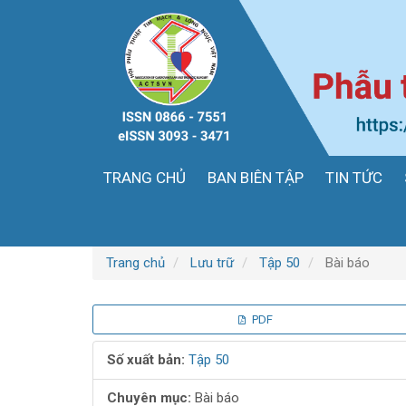
Điều
hướng
chính
Nội
dung
chính
Thanh
bên
TRANG CHỦ
BAN BIÊN TẬP
TIN TỨC
Trang chủ
Lưu trữ
Tập 50
Bài báo
Thanh
PDF
bên
Số xuất bản:
Tập 50
bài
Chuyên mục:
Bài báo