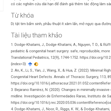
có các nghiên cứu dài hạn để đánh giá thêm tác động lâm s
Từ khóa
Dị tật tim bẩm sinh, phẫu thuật ít xâm lấn, mở ngực qua đường
Tài liệu tham khảo
Chi
1. Dodge-Khatami, J., Dodge-Khatami, A., Nguyen, T. D., & Rüff
tiết
pediatric & congenital heart surgery: safe, reproducible, mor
bài
Translational Pediatrics, 12(9), 1744-1752. https://doi.org/10
{index=3}.
viết
2. An, K., Li, S., Yan, J., Wang, X., & Hua, Z. (2022). Minimal Rig
Congenital Heart Defects. Annals of Thoracic Surgery, 113, 8
https://doi.org/10.1016/j.athoracsur.2021.01.052​:contentRefer
3. Bejarano Ramírez, N. (2020). Changes in minimally invasive
midline. Investigación de Enfermedades Raras, Instituto de Sal
https://doi.org/10.1016/j.rec.2020.05.036​:contentReference[oa
4. Dodge-Khatami, J., Noor, R., Riggs, K. W., & Dodge-Khatami, 