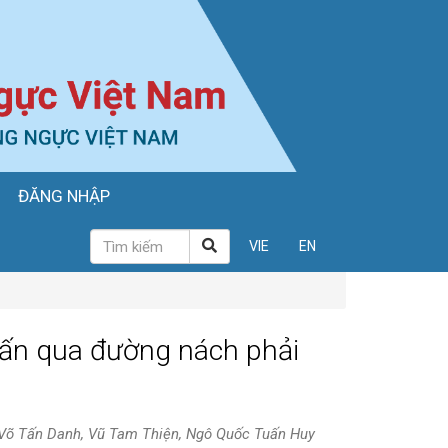
ĐĂNG NHẬP
VIE
EN
lấn qua đường nách phải
 Võ Tấn Danh, Vũ Tam Thiện, Ngô Quốc Tuấn Huy