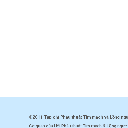
©2011 Tạp chí Phẫu thuật Tim mạch và Lồng ng
Cơ quan của Hội Phẫu thuật Tim mạch & Lồng ngực 