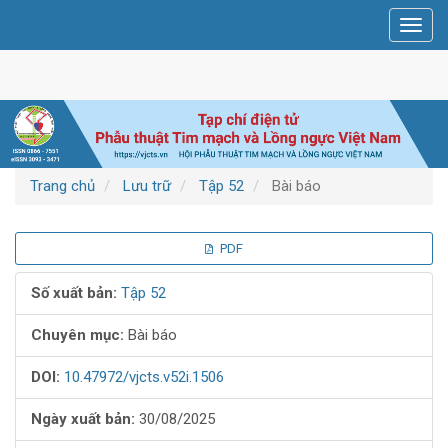
Điều
Toggl
hướng
navig
chính
Nội
dung
chính
Thanh
bên
Trang chủ
Lưu trữ
Tập 52
Bài báo
Thanh
PDF
bên
Số xuất bản:
Tập 52
bài
Chuyên mục:
Bài báo
viết
DOI:
10.47972/vjcts.v52i.1506
Ngày xuất bản:
30/08/2025