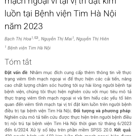
mạch ngoại vi tại vị trí đặt kim
luồn tại Bệnh viện Tim Hà Nội
năm 2023
1,
1
Bạch Thị Hoa
, Nguyễn Thị Mai
, Nguyễn Thị Hiên
1
Bệnh viện Tim Hà Nội
Tóm tắt
Nội
Đặt vấn đề
: Nhằm mục đích cung cấp thêm thông tin về thực
dung
trạng viêm tĩnh mạch ngoại vi để thực hiện các cải tiến, nâng
cao chất lượng chăm sóc hướng tới sự hài lòng người bệnh tại
chính
bệnh viện, chúng tôi thực hiện nghiên cứu với mục tiêu mô tả
thực trạng viêm tĩnh mạch ngoại vi và tìm hiểu các yếu tố liên
của
quan đến viêm tĩnh mạch tại vị trí đặt kim luồn trên người bệnh
điều trị tại bệnh viện Tim Hà Nộị
. Đối tượng và phương pháp
:
bài
Nghiên cứu mô tả tiến cứu được thực hiện trên người bệnh điều
trị nội trú tại bệnh viện Tim Hà Nội thời gian từ tháng 6/2023
viết
đến 6/2024. Xử lý số liệu trên phần mềm SPSS 20.0.
Kết quả
: