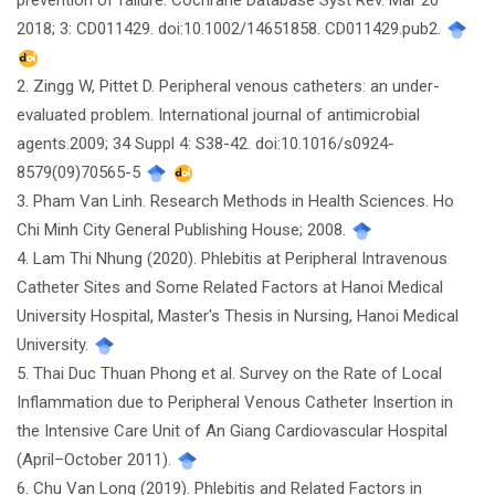
2018; 3: CD011429. doi:10.1002/14651858. CD011429.pub2.
viết
2. Zingg W, Pittet D. Peripheral venous catheters: an under-
evaluated problem. International journal of antimicrobial
agents.2009; 34 Suppl 4: S38-42. doi:10.1016/s0924-
8579(09)70565-5
3. Pham Van Linh. Research Methods in Health Sciences. Ho
Chi Minh City General Publishing House; 2008.
4. Lam Thi Nhung (2020). Phlebitis at Peripheral Intravenous
Catheter Sites and Some Related Factors at Hanoi Medical
University Hospital, Master's Thesis in Nursing, Hanoi Medical
University.
5. Thai Duc Thuan Phong et al. Survey on the Rate of Local
Inflammation due to Peripheral Venous Catheter Insertion in
the Intensive Care Unit of An Giang Cardiovascular Hospital
(April–October 2011).
6. Chu Van Long (2019). Phlebitis and Related Factors in