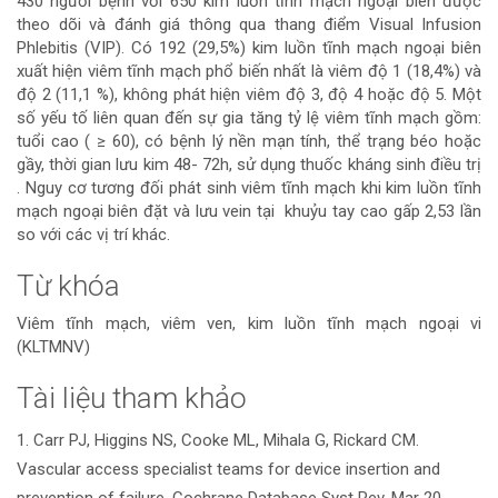
430 người bệnh với 650 kim luồn tĩnh mạch ngoại biên được
theo dõi và đánh giá thông qua thang điểm Visual Infusion
Phlebitis (VIP). Có 192 (29,5%) kim luồn tĩnh mạch ngoại biên
xuất hiện viêm tĩnh mạch phổ biến nhất là viêm độ 1 (18,4%) và
độ 2 (11,1 %), không phát hiện viêm độ 3, độ 4 hoặc độ 5. Một
số yếu tố liên quan đến sự gia tăng tỷ lệ viêm tĩnh mạch gồm:
tuổi cao ( ≥ 60), có bệnh lý nền mạn tính, thể trạng béo hoặc
gầy, thời gian lưu kim 48- 72h, sử dụng thuốc kháng sinh điều trị
. Nguy cơ tương đối phát sinh viêm tĩnh mạch khi kim luồn tĩnh
mạch ngoại biên đặt và lưu vein tại khuỷu tay cao gấp 2,53 lần
so với các vị trí khác.
Từ khóa
Viêm tĩnh mạch, viêm ven, kim luồn tĩnh mạch ngoại vi
(KLTMNV)
Tài liệu tham khảo
Chi
1. Carr PJ, Higgins NS, Cooke ML, Mihala G, Rickard CM.
tiết
Vascular access specialist teams for device insertion and
bài
prevention of failure. Cochrane Database Syst Rev. Mar 20