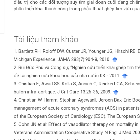
điều trị cho các đối tượng suy tim giai đoạn cuối đang chi
phần triển khai thành công trong phẫu thuật ghép tim vừa qua
Tài liệu tham khảo
Chi
1. Bartlett RH, Roloff DW, Custer JR, Younger JG, Hirschl RB: 
tiết
Michigan Experience. JAMA 283(7):904-8, 2010.
bài
2. Bùi Đức Phú và Cộng sự, “Nghiên cứu triển khai ghép tim tr
đề tài nghiên cứu khoa hoc cấp nhà nước 03 - 2011.
viết
3. Chistian F., Awad SS, Kolla S, Annich G, Reickert CA, Schrein
ballon intra-aortique. J Crit Care 13:26-36, 2009.
4. Christian W. Hamm, Stephan Agewanll, Jeroen Bax, Eric Boe
management of acute coronary syndromes (ACS) in patients 
of the European Society of Cardiology (ESC). The European 
5. Cohn JN et al: Effect of vasodilator therapy on mortality in
Veterans Administration Cooperative Study. N Engl J Med 20