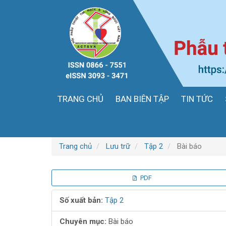
Điều
hướng
chính
Nội
dung
chính
Thanh
bên
TRANG CHỦ
BAN BIÊN TẬP
TIN TỨC
Trang chủ
Lưu trữ
Tập 2
Bài báo
Thanh
PDF
bên
Số xuất bản:
Tập 2
bài
Chuyên mục:
Bài báo