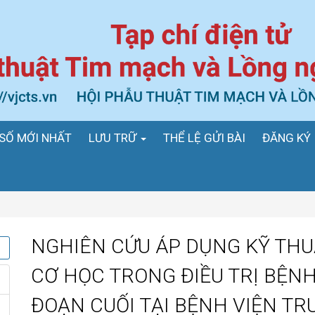
SỐ MỚI NHẤT
LƯU TRỮ
THỂ LỆ GỬI BÀI
ĐĂNG KÝ
NGHIÊN CỨU ÁP DỤNG KỸ THU
CƠ HỌC TRONG ĐIỀU TRỊ BỆNH
ĐOẠN CUỐI TẠI BỆNH VIỆN T