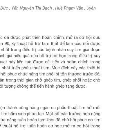
i Đức , Yến Nguyễn Thị Bạch , Huệ Phạm Văn , Uyên
ọc đã được phát triển hoàn chỉnh, mở ra cơ hội cứu
ên 90, kỹ thuật hỗ trợ tâm thất để làm cầu nối được
hất trong điều trị các bệnh nhân suy tim giai đoạn
h giá hiệu quả của hỗ trợ cơ học trong điều trị suy
ật này liên tục được cải tiến và hoàn chỉnh trong
phát triển phẫu thuật tim. Mục đích cấy các thiết bị
 hồi phục chức năng tim phổi bị tổn thương trước đó;
ân trong thời gian chờ ghép tim, ghép phổi hoặc chờ
 đối tượng không thể tiến hành ghép tạng được.
ện thành công hàng ngàn ca phẫu thuật tim hở mỗi
h tim bẩm sinh phức tạp. Một số các trường hợp nặng
ức năng tuần hoàn tạm thời để chờ hồi phục cơ tim
kỹ thuật hỗ trợ tuần hoàn cơ học mở ra cơ hội trong