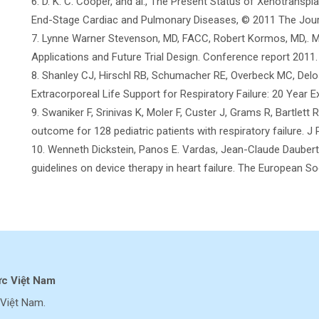
6. D. K. C. Cooper, and al., The Present Status of Xenotranspl
End-Stage Cardiac and Pulmonary Diseases, © 2011 The Journ
7. Lynne Warner Stevenson, MD, FACC, Robert Kormos, MD,. M
Applications and Future Trial Design. Conference report 2011
8. Shanley CJ, Hirschl RB, Schumacher RE, Overbeck MC, Del
Extracorporeal Life Support for Respiratory Failure: 20 Year 
9. Swaniker F, Srinivas K, Moler F, Custer J, Grams R, Bartlett 
outcome for 128 pediatric patients with respiratory failure. 
10. Wenneth Dickstein, Panos E. Vardas, Jean-Claude Dauber
guidelines on device therapy in heart failure. The European S
ực Việt Nam
Việt Nam.