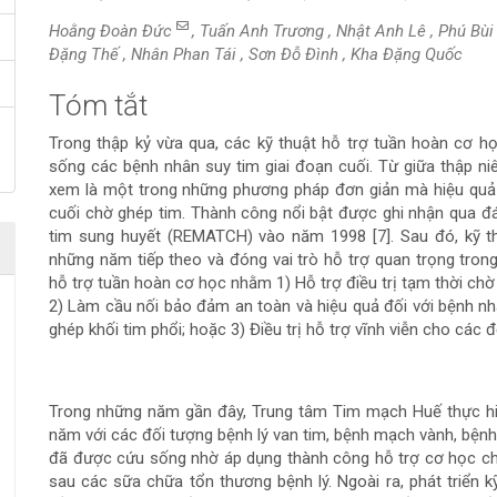
Hoằng Đoàn Đức
, Tuấn Anh Trương , Nhật Anh Lê , Phú Bù
Đặng Thế , Nhân Phan Tái , Sơn Đỗ Đình , Kha Đặng Quốc
Tóm tắt
Nội
Trong thập kỷ vừa qua, các kỹ thuật hỗ trợ tuần hoàn cơ h
dung
sống các bệnh nhân suy tim giai đoạn cuối. Từ giữa thập ni
xem là một trong những phương pháp đơn giản mà hiệu quả n
chính
cuối chờ ghép tim. Thành công nổi bật được ghi nhận qua đán
tim sung huyết (REMATCH) vào năm 1998 [7]. Sau đó, kỹ thu
của
những năm tiếp theo và đóng vai trò hỗ trợ quan trọng trong 
hỗ trợ tuần hoàn cơ học nhằm 1) Hỗ trợ điều trị tạm thời chờ
bài
2) Làm cầu nối bảo đảm an toàn và hiệu quả đối với bệnh nh
ghép khối tim phổi; hoặc 3) Điều trị hỗ trợ vĩnh viễn cho các
viết
Trong những năm gần đây, Trung tâm Tim mạch Huế thực hi
năm với các đối tượng bệnh lý van tim, bệnh mạch vành, bện
đã được cứu sống nhờ áp dụng thành công hỗ trợ cơ học ch
sau các sữa chữa tổn thương bệnh lý. Ngoài ra, phát triển 