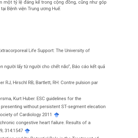
ếm một tỷ lệ đáng kể trong cộng đồng, cũng như góp
 tại Bệnh viện Trung ương Huế.
Extracorporeal Life Support: The University of
ên người lấy từ người cho chết não”, Báo cáo kết quả
er RJ, Hirschl RB, Bartlett, RH: Contre pulsion par
rsma, Kurt Huber. ESC guidelines for the
presenting without persistent ST-segment elecation
Society of Cardiology 2011
 chronic congestive heart failure. Results of a
09; 314:1547