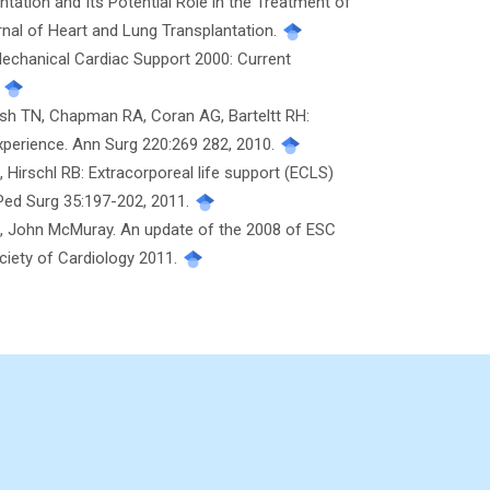
antation and Its Potential Role in the Treatment of
al of Heart and Lung Transplantation.
echanical Cardiac Support 2000: Current
.
osh TN, Chapman RA, Coran AG, Barteltt RH:
Experience. Ann Surg 220:269 282, 2010.
R, Hirschl RB: Extracorporeal life support (ECLS)
J Ped Surg 35:197-202, 2011.
t, John McMuray. An update of the 2008 of ESC
ociety of Cardiology 2011.