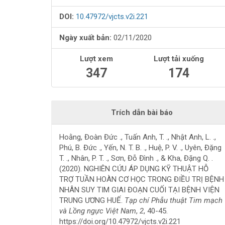
viết
DOI:
10.47972/vjcts.v2i.221
Ngày xuất bản:
02/11/2020
Lượt xem
Lượt tải xuống
347
174
Trích dẫn bài báo
Hoằng, Đoàn Đức ., Tuấn Anh, T. ., Nhật Anh, L. .,
Phú, B. Đức ., Yến, N. T. B. ., Huệ, P. V. ., Uyên, Đặng
T. ., Nhân, P. T. ., Sơn, Đỗ Đình ., & Kha, Đặng Q. .
(2020). NGHIÊN CỨU ÁP DỤNG KỸ THUẬT HỖ
TRỢ TUẦN HOÀN CƠ HỌC TRONG ĐIỀU TRỊ BỆNH
NHÂN SUY TIM GIAI ĐOẠN CUỐI TẠI BỆNH VIỆN
TRUNG ƯƠNG HUẾ.
Tạp chí Phẫu thuật Tim mạch
và Lồng ngực Việt Nam
,
2
, 40-45.
https://doi.org/10.47972/vjcts.v2i.221