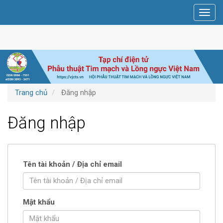
Điều
Toggl
hướng
navig
chính
Nội
dung
chính
Thanh
bên
Trang chủ
Đăng nhập
Đăng nhập
Tên tài khoản / Địa chỉ email
Mật khẩu