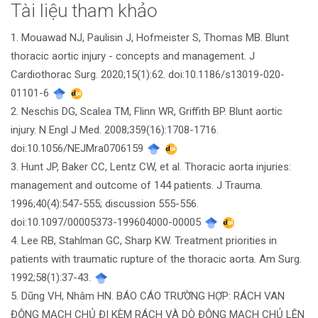
Tài liệu tham khảo
Chi
1. Mouawad NJ, Paulisin J, Hofmeister S, Thomas MB. Blunt
tiết
thoracic aortic injury - concepts and management. J
bài
Cardiothorac Surg. 2020;15(1):62. doi:10.1186/s13019-020-
01101-6
viết
2. Neschis DG, Scalea TM, Flinn WR, Griffith BP. Blunt aortic
injury. N Engl J Med. 2008;359(16):1708-1716.
doi:10.1056/NEJMra0706159
3. Hunt JP, Baker CC, Lentz CW, et al. Thoracic aorta injuries:
management and outcome of 144 patients. J Trauma.
1996;40(4):547-555; discussion 555-556.
doi:10.1097/00005373-199604000-00005
4. Lee RB, Stahlman GC, Sharp KW. Treatment priorities in
patients with traumatic rupture of the thoracic aorta. Am Surg.
1992;58(1):37-43.
5. Dũng VH, Nhâm HN. BÁO CÁO TRƯỜNG HỢP: RÁCH VAN
ĐỘNG MẠCH CHỦ ĐI KÈM RÁCH VÀ DÒ ĐỘNG MẠCH CHỦ LÊN