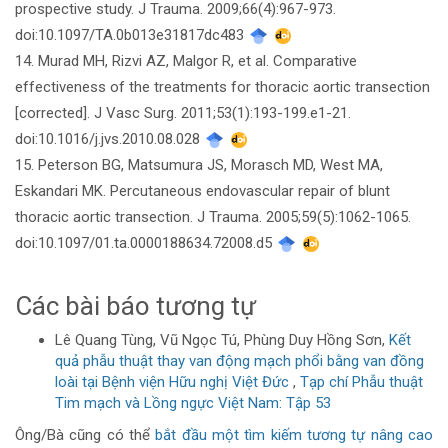
prospective study. J Trauma. 2009;66(4):967-973.
doi:10.1097/TA.0b013e31817dc483
14. Murad MH, Rizvi AZ, Malgor R, et al. Comparative
effectiveness of the treatments for thoracic aortic transection
[corrected]. J Vasc Surg. 2011;53(1):193-199.e1-21.
doi:10.1016/j.jvs.2010.08.028
15. Peterson BG, Matsumura JS, Morasch MD, West MA,
Eskandari MK. Percutaneous endovascular repair of blunt
thoracic aortic transection. J Trauma. 2005;59(5):1062-1065.
doi:10.1097/01.ta.0000188634.72008.d5
Các bài báo tương tự
Lê Quang Tùng, Vũ Ngọc Tú, Phùng Duy Hồng Sơn,
Kết
quả phẫu thuật thay van động mạch phổi bằng van đồng
loài tại Bệnh viện Hữu nghị Việt Đức
,
Tạp chí Phẫu thuật
Tim mạch và Lồng ngực Việt Nam: Tập 53
Ông/Bà cũng có thể
bắt đầu một tìm kiếm tương tự nâng cao