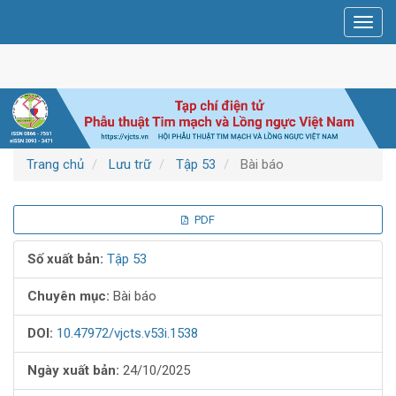
Điều
Toggl
hướng
navig
chính
Nội
dung
chính
Thanh
bên
Trang chủ
Lưu trữ
Tập 53
Bài báo
Thanh
PDF
bên
Số xuất bản:
Tập 53
bài
Chuyên mục:
Bài báo
viết
DOI:
10.47972/vjcts.v53i.1538
Ngày xuất bản:
24/10/2025