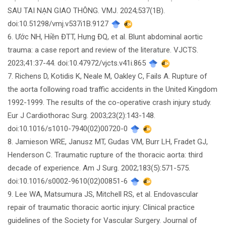
SAU TAI NẠN GIAO THÔNG. VMJ. 2024;537(1B).
doi:10.51298/vmj.v537i1B.9127
6. Ước NH, Hiền ĐTT, Hưng ĐQ, et al. Blunt abdominal aortic
trauma: a case report and review of the literature. VJCTS.
2023;41:37-44. doi:10.47972/vjcts.v41i.865
7. Richens D, Kotidis K, Neale M, Oakley C, Fails A. Rupture of
the aorta following road traffic accidents in the United Kingdom
1992-1999. The results of the co-operative crash injury study.
Eur J Cardiothorac Surg. 2003;23(2):143-148.
doi:10.1016/s1010-7940(02)00720-0
8. Jamieson WRE, Janusz MT, Gudas VM, Burr LH, Fradet GJ,
Henderson C. Traumatic rupture of the thoracic aorta: third
decade of experience. Am J Surg. 2002;183(5):571-575.
doi:10.1016/s0002-9610(02)00851-6
9. Lee WA, Matsumura JS, Mitchell RS, et al. Endovascular
repair of traumatic thoracic aortic injury: Clinical practice
guidelines of the Society for Vascular Surgery. Journal of