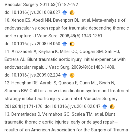
Vascular Surgery. 2011;53(1):187-192.
doi:10.1016/j.jvs.2010.08.027
10. Xenos ES, Abedi NN, Davenport DL, et al. Meta-analysis of
endovascular vs open repair for traumatic descending thoracic
aortic rupture. J Vasc Surg. 2008;48(5):1343-1351.
doi:10.1016/j.jvs.2008.04.060
11. Azizzadeh A, Keyhani K, Miller CC, Coogan SM, Safi HJ,
Estrera AL. Blunt traumatic aortic injury: initial experience with
endovascular repair. J Vasc Surg. 2009;49(6):1403-1408.
doi:10.1016/j.jvs.2009.02.234
12. Heneghan RE, Aarabi S, Quiroga E, Gunn ML, Singh N,
Starnes BW. Call for a new classification system and treatment
strategy in blunt aortic injury. Journal of Vascular Surgery.
2016;64(1):171-176. doi:10.1016/j.jvs.2016.02.047
13. Demetriades D, Velmahos GC, Scalea TM, et al. Blunt
traumatic thoracic aortic injuries: early or delayed repair--
results of an American Association for the Surgery of Trauma