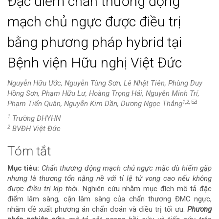
Đặc điểm chấn thương động
mạch chủ ngực được điều trị
bằng phương pháp hybrid tại
Bệnh viện Hữu nghị Việt Đức
Nguyễn Hữu Ước, Nguyễn Tùng Sơn, Lê Nhật Tiên, Phùng Duy
Hồng Sơn, Phạm Hữu Lư, Hoàng Trọng Hải, Nguyễn Minh Trí,
1,2,
Phạm Tiến Quân, Nguyễn Kim Dần, Dương Ngọc Thắng
1
Trường ĐHYHN
2
BVĐH Việt Đức
Tóm tắt
Nội
Mục tiêu:
Chấn thương động mạch chủ ngực mặc dù hiếm gặp
dung
nhưng là thương tổn nặng nề với tỉ lệ tử vong cao nếu không
được điều trị kịp thời.
Nghiên cứu nhằm mục đích mô tả đặc
chính
điểm lâm sàng, cận lâm sàng của chấn thương ĐMC ngực,
nhằm đề xuất phương án chẩn đoán và điều trị tối ưu.
Phương
của