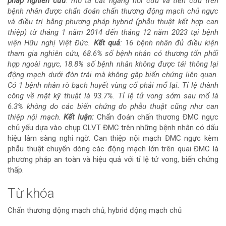
pháp nghiên cứu
: mô tả cắt ngang hồi cứu và tiến cứu trên
bệnh nhân được chẩn đoán chấn thương động mạch chủ ngực
bài
và điều trị bằng phương pháp hybrid (phẫu thuật kết hợp can
thiệp) từ tháng 1 năm 2014 đến tháng 12 năm 2023 tại bệnh
viết
viện Hữu nghị Việt Đức.
Kết quả
: 16 bệnh nhân đủ điều kiện
tham gia nghiên cứu, 68.6% số bệnh nhân có thương tổn phối
hợp ngoài ngực, 18.8% số bệnh nhân không được tái thông lại
động mạch dưới đòn trái mà không gặp biến chứng liên quan.
Có 1 bệnh nhân rò bạch huyết vùng cổ phải mổ lại. Tỉ lệ thành
công về mặt kỹ thuật là 93.7%. Tỉ lệ tử vong sớm sau mổ là
6.3% không do các biến chứng do phẫu thuật cũng như can
thiệp nội mạch.
Kết luận:
Chẩn đoán chấn thương ĐMC ngực
chủ yếu dựa vào chụp CLVT ĐMC trên những bệnh nhân có dấu
hiệu lâm sàng nghi ngờ. Can thiệp nội mạch ĐMC ngực kèm
phẫu thuật chuyển dòng các động mạch lớn trên quai ĐMC là
phương pháp an toàn và hiệu quả với tỉ lệ tử vong, biến chứng
thấp.
Từ khóa
Chấn thương động mạch chủ, hybrid động mạch chủ