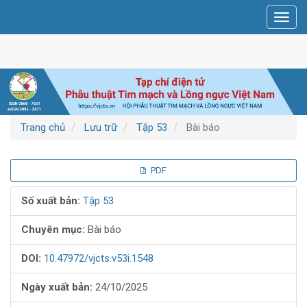
Điều
Toggl
hướng
navig
chính
Nội
dung
chính
Thanh
bên
Trang chủ
Lưu trữ
Tập 53
Bài báo
Thanh
PDF
bên
Số xuất bản:
Tập 53
bài
Chuyên mục:
Bài báo
viết
DOI:
10.47972/vjcts.v53i.1548
Ngày xuất bản:
24/10/2025