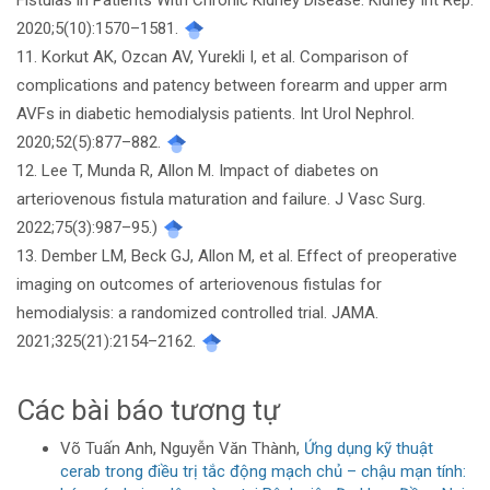
Fistulas in Patients With Chronic Kidney Disease. Kidney Int Rep.
2020;5(10):1570–1581.
11. Korkut AK, Ozcan AV, Yurekli I, et al. Comparison of
complications and patency between forearm and upper arm
AVFs in diabetic hemodialysis patients. Int Urol Nephrol.
2020;52(5):877–882.
12. Lee T, Munda R, Allon M. Impact of diabetes on
arteriovenous fistula maturation and failure. J Vasc Surg.
2022;75(3):987–95.)
13. Dember LM, Beck GJ, Allon M, et al. Effect of preoperative
imaging on outcomes of arteriovenous fistulas for
hemodialysis: a randomized controlled trial. JAMA.
2021;325(21):2154–2162.
Các bài báo tương tự
Võ Tuấn Anh, Nguyễn Văn Thành,
Ứng dụng kỹ thuật
cerab trong điều trị tắc động mạch chủ – chậu mạn tính: