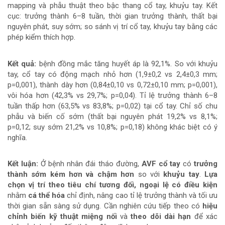
mapping và phẫu thuật theo bậc thang cổ tay, khuỷu tay. Kết
cục: trưởng thành 6–8 tuần, thời gian trưởng thành, thất bại
nguyên phát, suy sớm; so sánh vị trí cổ tay, khuỷu tay bằng các
phép kiểm thích hợp.
Kết quả:
bệnh đồng mắc tăng huyết áp là 92,1%. So với khuỷu
tay, cổ tay có động mạch nhỏ hơn (1,9±0,2 vs 2,4±0,3 mm;
p=0,001), thành dày hơn (0,84±0,10 vs 0,72±0,10 mm; p=0,001),
vôi hóa hơn (42,3% vs 29,7%; p=0,04). Tỉ lệ trưởng thành 6–8
tuần thấp hơn (63,5% vs 83,8%; p=0,02) tại cổ tay. Chỉ số chu
phẫu và biến cố sớm (thất bại nguyên phát 19,2% vs 8,1%;
p=0,12; suy sớm 21,2% vs 10,8%; p=0,18) không khác biệt có ý
nghĩa.
Kết luận:
Ở bệnh nhân đái tháo đường,
AVF cổ tay
có
trưởng
thành sớm kém hơn và chậm hơn
so với
khuỷu tay
.
Lựa
chọn vị trí theo tiêu chí tương đối, ngoại lệ có điều kiện
nhằm
cá thể hóa
chỉ định, nâng cao tỉ lệ trưởng thành và tối ưu
thời gian sẵn sàng sử dụng. Cần nghiên cứu tiếp theo có
hiệu
chỉnh biến kỹ thuật miệng nối
và
theo dõi dài hạn
để xác