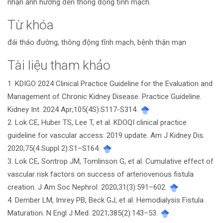
nhận ảnh hưởng đến thông động tĩnh mạch.
Từ khóa
đái tháo đường, thông động tĩnh mạch, bệnh thận mạn
Tài liệu tham khảo
Chi
1. KDIGO 2024 Clinical Practice Guideline for the Evaluation and
tiết
Management of Chronic Kidney Disease. Practice Guideline.
bài
Kidney Int. 2024 Apr;105(4S):S117-S314.
2. Lok CE, Huber TS, Lee T, et al. KDOQI clinical practice
viết
guideline for vascular access: 2019 update. Am J Kidney Dis.
2020;75(4 Suppl 2):S1–S164.
3. Lok CE, Sontrop JM, Tomlinson G, et al. Cumulative effect of
vascular risk factors on success of arteriovenous fistula
creation. J Am Soc Nephrol. 2020;31(3):591–602.
4. Dember LM, Imrey PB, Beck GJ, et al. Hemodialysis Fistula
Maturation. N Engl J Med. 2021;385(2):143–53.