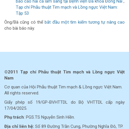
báo cáo hai ca lâm sàng tại Bệnh viện Đa khoa Đồng Nai
,
Tạp chí Phẫu thuật Tim mạch và Lồng ngực Việt Nam:
Tập 53
Ông/Bà cũng có thể
bắt đầu một tìm kiếm tương tự nâng cao
cho bài báo này.
©2011 Tạp chí Phẫu thuật Tim mạch và Lồng ngực Việt
Nam
Cơ quan của Hội Phẫu thuật Tim mạch & Lồng ngực Việt Nam.
All rights reserved.
Giấy phép số 19/GP-BVHTTDL do Bộ VHTTDL cấp ngày
17/04/2025.
Phụ trách
: PGS.TS Nguyễn Sinh Hiền.
Địa chỉ liên hệ:
Số 89 Đường Trần Cung, Phường Nghĩa Đô, TP.