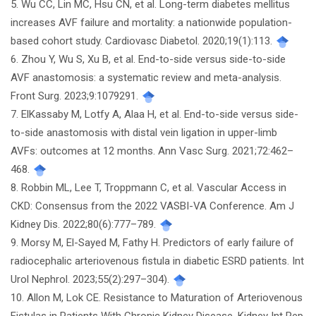
5. Wu CC, Lin MC, Hsu CN, et al. Long-term diabetes mellitus
increases AVF failure and mortality: a nationwide population-
based cohort study. Cardiovasc Diabetol. 2020;19(1):113.
6. Zhou Y, Wu S, Xu B, et al. End-to-side versus side-to-side
AVF anastomosis: a systematic review and meta-analysis.
Front Surg. 2023;9:1079291.
7. ElKassaby M, Lotfy A, Alaa H, et al. End-to-side versus side-
to-side anastomosis with distal vein ligation in upper-limb
AVFs: outcomes at 12 months. Ann Vasc Surg. 2021;72:462–
468.
8. Robbin ML, Lee T, Troppmann C, et al. Vascular Access in
CKD: Consensus from the 2022 VASBI-VA Conference. Am J
Kidney Dis. 2022;80(6):777–789.
9. Morsy M, El-Sayed M, Fathy H. Predictors of early failure of
radiocephalic arteriovenous fistula in diabetic ESRD patients. Int
Urol Nephrol. 2023;55(2):297–304).
10. Allon M, Lok CE. Resistance to Maturation of Arteriovenous