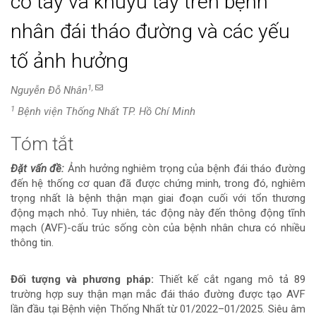
cổ tay và khuỷu tay trên bệnh
nhân đái tháo đường và các yếu
tố ảnh hưởng
1,
Nguyễn Đỗ Nhân
1
Bệnh viện Thống Nhất TP. Hồ Chí Minh
Tóm tắt
Nội
Đặt vấn đề:
Ảnh hưởng nghiêm trọng của bệnh đái tháo đường
dung
đến hệ thống cơ quan đã được chứng minh, trong đó, nghiêm
trọng nhất là bệnh thận mạn giai đoạn cuối với tổn thương
chính
động mạch nhỏ. Tuy nhiên, tác động này đến thông động tĩnh
mạch (AVF)-cấu trúc sống còn của bệnh nhân chưa có nhiều
của
thông tin.
bài
Đối tượng và phương pháp:
Thiết kế cắt ngang mô tả 89
viết
trường hợp suy thận mạn mắc đái tháo đường được tạo AVF
lần đầu tại Bệnh viện Thống Nhất từ 01/2022–01/2025. Siêu âm