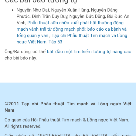
Nguyễn Như Đạt, Nguyễn Xuân Hùng, Nguyễn Đăng
Phước, Đinh Trần Duy Duy, Nguyễn Đức Dũng, Bùi Đức An
Vinh,
Phẫu thuật sữa chữa xuất phát bất thường động
mạch vành trái từ động mạch phổi: báo cáo ca bệnh và
tổng quan y văn
,
Tạp chí Phẫu thuật Tim mạch và Lồng
ngực Việt Nam: Tập 53
Ông/Bà cũng có thể
bắt đầu một tìm kiếm tương tự nâng cao
cho bài báo này.
©2011 Tạp chí Phẫu thuật Tim mạch và Lồng ngực Việt
Nam
Cơ quan của Hội Phẫu thuật Tim mạch & Lồng ngực Việt Nam.
All rights reserved.
Giấy phép số 19/GP-BVHTTDL do Bộ VHTTDL cấp ngày