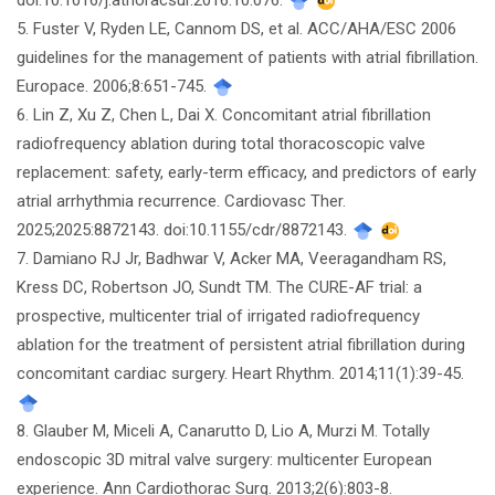
5. Fuster V, Ryden LE, Cannom DS, et al. ACC/AHA/ESC 2006
guidelines for the management of patients with atrial fibrillation.
Europace. 2006;8:651-745.
6. Lin Z, Xu Z, Chen L, Dai X. Concomitant atrial fibrillation
radiofrequency ablation during total thoracoscopic valve
replacement: safety, early-term efficacy, and predictors of early
atrial arrhythmia recurrence. Cardiovasc Ther.
2025;2025:8872143. doi:10.1155/cdr/8872143.
7. Damiano RJ Jr, Badhwar V, Acker MA, Veeragandham RS,
Kress DC, Robertson JO, Sundt TM. The CURE-AF trial: a
prospective, multicenter trial of irrigated radiofrequency
ablation for the treatment of persistent atrial fibrillation during
concomitant cardiac surgery. Heart Rhythm. 2014;11(1):39-45.
8. Glauber M, Miceli A, Canarutto D, Lio A, Murzi M. Totally
endoscopic 3D mitral valve surgery: multicenter European
experience. Ann Cardiothorac Surg. 2013;2(6):803-8.