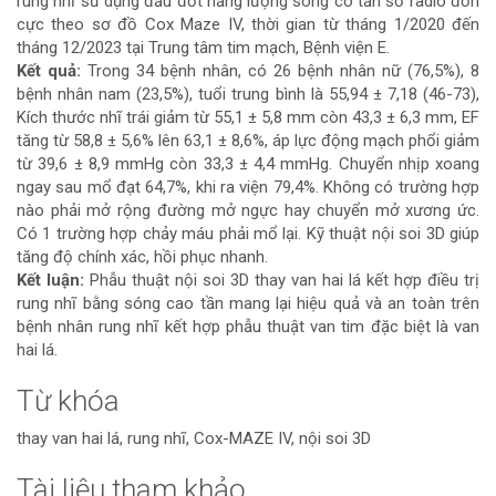
rung nhĩ sử dụng đầu đốt năng lượng sóng có tần số radio đơn
cực theo sơ đồ Cox Maze IV, thời gian từ tháng 1/2020 đến
tháng 12/2023 tại Trung tâm tim mạch, Bệnh viện E.
Kết quả:
Trong 34 bệnh nhân, có 26 bệnh nhân nữ (76,5%), 8
bệnh nhân nam (23,5%), tuổi trung bình là 55,94 ± 7,18 (46-73),
Kích thước nhĩ trái giảm từ 55,1 ± 5,8 mm còn 43,3 ± 6,3 mm, EF
tăng từ 58,8 ± 5,6% lên 63,1 ± 8,6%, áp lực động mạch phổi giảm
từ 39,6 ± 8,9 mmHg còn 33,3 ± 4,4 mmHg. Chuyển nhịp xoang
ngay sau mổ đạt 64,7%, khi ra viện 79,4%. Không có trường hợp
nào phải mở rộng đường mở ngực hay chuyển mở xương ức.
Có 1 trường hợp chảy máu phải mổ lại. Kỹ thuật nội soi 3D giúp
tăng độ chính xác, hồi phục nhanh.
Kết luận:
Phẫu thuật nội soi 3D thay van hai lá kết hợp điều trị
rung nhĩ bằng sóng cao tần mang lại hiệu quả và an toàn trên
bệnh nhân rung nhĩ kết hợp phẫu thuật van tim đặc biệt là van
hai lá.
Từ khóa
thay van hai lá, rung nhĩ, Cox-MAZE IV, nội soi 3D
Tài liệu tham khảo
Chi