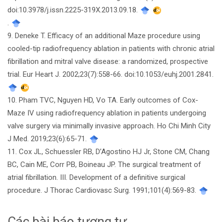
doi:10.3978/j.issn.2225-319X.2013.09.18.
.
9. Deneke T. Efficacy of an additional Maze procedure using
cooled-tip radiofrequency ablation in patients with chronic atrial
fibrillation and mitral valve disease: a randomized, prospective
trial. Eur Heart J. 2002;23(7):558-66. doi:10.1053/euhj.2001.2841.
10. Pham TVC, Nguyen HD, Vo TA. Early outcomes of Cox-
Maze IV using radiofrequency ablation in patients undergoing
valve surgery via minimally invasive approach. Ho Chi Minh City
J Med. 2019;23(6):65-71.
11. Cox JL, Schuessler RB, D’Agostino HJ Jr, Stone CM, Chang
BC, Cain ME, Corr PB, Boineau JP. The surgical treatment of
atrial fibrillation. III. Development of a definitive surgical
procedure. J Thorac Cardiovasc Surg. 1991;101(4):569-83.
Các bài báo tương tự