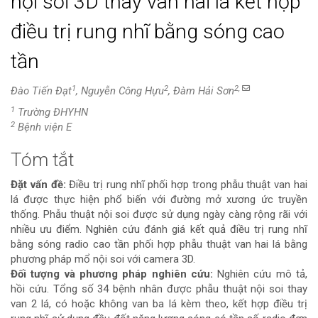
nội soi 3D thay van hai lá kết hợp
điều trị rung nhĩ bằng sóng cao
tần
1
2
2,
Đào Tiến Đạt
, Nguyễn Công Hựu
, Đàm Hải Sơn
1
Trường ĐHYHN
2
Bệnh viện E
Tóm tắt
Nội
Đặt vấn đề:
Điều trị rung nhĩ phối hợp trong phẫu thuật van hai
dung
lá được thực hiện phổ biến với đường mở xương ức truyền
thống. Phẫu thuật nội soi được sử dụng ngày càng rộng rãi với
chính
nhiều ưu điểm. Nghiên cứu đánh giá kết quả điều trị rung nhĩ
bằng sóng radio cao tần phối hợp phẫu thuật van hai lá bằng
của
phương pháp mổ nội soi với camera 3D.
Đối tượng và phương pháp nghiên cứu:
Nghiên cứu mô tả,
bài
hồi cứu. Tổng số 34 bệnh nhân được phẫu thuật nội soi thay
van 2 lá, có hoặc không van ba lá kèm theo, kết hợp điều trị
viết