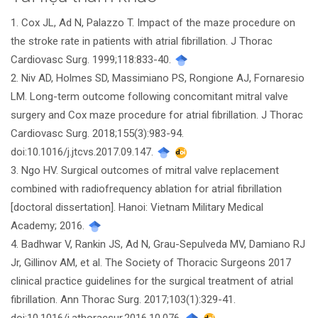
1. Cox JL, Ad N, Palazzo T. Impact of the maze procedure on
tiết
the stroke rate in patients with atrial fibrillation. J Thorac
bài
Cardiovasc Surg. 1999;118:833-40.
2. Niv AD, Holmes SD, Massimiano PS, Rongione AJ, Fornaresio
viết
LM. Long-term outcome following concomitant mitral valve
surgery and Cox maze procedure for atrial fibrillation. J Thorac
Cardiovasc Surg. 2018;155(3):983-94.
doi:10.1016/j.jtcvs.2017.09.147.
3. Ngo HV. Surgical outcomes of mitral valve replacement
combined with radiofrequency ablation for atrial fibrillation
[doctoral dissertation]. Hanoi: Vietnam Military Medical
Academy; 2016.
4. Badhwar V, Rankin JS, Ad N, Grau-Sepulveda MV, Damiano RJ
Jr, Gillinov AM, et al. The Society of Thoracic Surgeons 2017
clinical practice guidelines for the surgical treatment of atrial
fibrillation. Ann Thorac Surg. 2017;103(1):329-41.
doi:10.1016/j.athoracsur.2016.10.076.