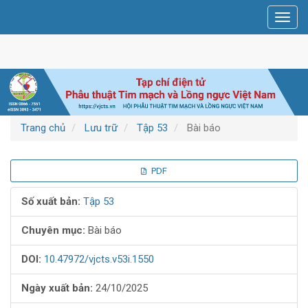
Điều
Toggl
hướng
navig
chính
Nội
dung
chính
Thanh
bên
Trang chủ
Lưu trữ
Tập 53
Bài báo
Thanh
PDF
bên
Số xuất bản:
Tập 53
bài
Chuyên mục:
Bài báo
viết
DOI:
10.47972/vjcts.v53i.1550
Ngày xuất bản:
24/10/2025