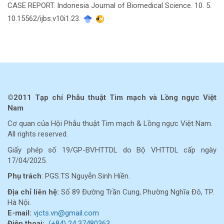
CASE REPORT. Indonesia Journal of Biomedical Science. 10. 5.
10.15562/ijbs.v10i1.23.
©2011 Tạp chí Phẫu thuật Tim mạch và Lồng ngực Việt
Nam
Cơ quan của Hội Phẫu thuật Tim mạch & Lồng ngực Việt Nam.
All rights reserved.
Giấy phép số 19/GP-BVHTTDL do Bộ VHTTDL cấp ngày
17/04/2025.
Phụ trách
: PGS.TS Nguyễn Sinh Hiền.
Địa chỉ liên hệ:
Số 89 Đường Trần Cung, Phường Nghĩa Đô, TP.
Hà Nội.
E-mail:
vjcts.vn@gmail.com
Điện thoại:
(+84) 24 37480363