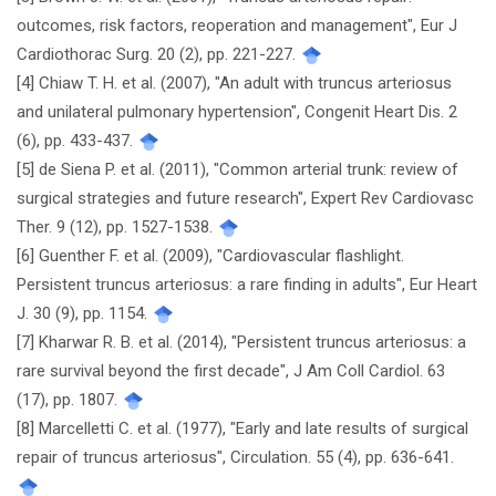
outcomes, risk factors, reoperation and management", Eur J
Cardiothorac Surg. 20 (2), pp. 221-227.
[4] Chiaw T. H. et al. (2007), "An adult with truncus arteriosus
and unilateral pulmonary hypertension", Congenit Heart Dis. 2
(6), pp. 433-437.
[5] de Siena P. et al. (2011), "Common arterial trunk: review of
surgical strategies and future research", Expert Rev Cardiovasc
Ther. 9 (12), pp. 1527-1538.
[6] Guenther F. et al. (2009), "Cardiovascular flashlight.
Persistent truncus arteriosus: a rare finding in adults", Eur Heart
J. 30 (9), pp. 1154.
[7] Kharwar R. B. et al. (2014), "Persistent truncus arteriosus: a
rare survival beyond the first decade", J Am Coll Cardiol. 63
(17), pp. 1807.
[8] Marcelletti C. et al. (1977), "Early and late results of surgical
repair of truncus arteriosus", Circulation. 55 (4), pp. 636-641.