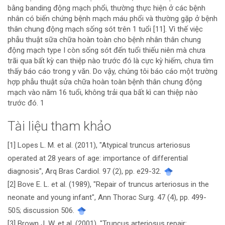
bằng banding động mạch phổi, thường thực hiện ở các bệnh
nhân có biến chứng bệnh mạch máu phổi và thường gặp ở bệnh
thân chung động mạch sống sót trên 1 tuổi [11]. Vì thế việc
phẫu thuật sữa chữa hoàn toàn cho bệnh nhân thân chung
động mạch type I còn sống sót đến tuổi thiếu niên mà chưa
trãi qua bất kỳ can thiệp nào trước đó là cực kỳ hiếm, chưa tìm
thấy báo cáo trong y văn. Do vậy, chúng tôi báo cáo một trường
hợp phẫu thuật sửa chữa hoàn toàn bệnh thân chung động
mạch vào năm 16 tuổi, không trải qua bất kì can thiệp nào
trước đó. 1
Tài liệu tham khảo
Chi
[1] Lopes L. M. et al. (2011), "Atypical truncus arteriosus
tiết
operated at 28 years of age: importance of differential
bài
diagnosis", Arq Bras Cardiol. 97 (2), pp. e29-32.
[2] Bove E. L. et al. (1989), "Repair of truncus arteriosus in the
viết
neonate and young infant", Ann Thorac Surg. 47 (4), pp. 499-
505; discussion 506.
[3] Brown J. W. et al. (2001), "Truncus arteriosus repair: