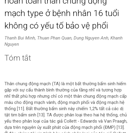
hoàn toàn thân chung động
mạch type ở bệnh nhân 16 tuổi
không có yếu tố bảo vệ phổi
Thanh Bui Minh, Thuan Phan Quan, Dung Nguyen Anh, Khanh
Nguyen
Tóm tắt
Nội
dung
chính
Thân chung động mạch (TA) là một bất thường bẩm sinh hiếm
gặp với sự cấu thành bình thường của tầng nhĩ và tương hợp
của
nhĩ thất phù hợp nhưng chỉ có một thân chung động mạch cấp
máu cho động mạch vành, động mạch phổi và động mạch hệ
bài
thống [11]. Bất thường bẩm sinh này chiếm 1,2% tất cả các dị
tật tim bẩm sinh [13]. TA được phân loại theo hai hệ thống, chủ
viết
yếu theo phân loại của tác giả Collett ‐ Edwards và Van Praagh,
dựa trên nguyên ủy xuất phát của động mạch phổi (ĐMP) [13].