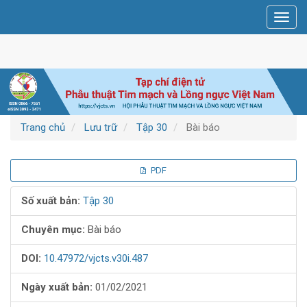
Điều
Toggl
hướng
navig
chính
Nội
dung
chính
Thanh
bên
Trang chủ
Lưu trữ
Tập 30
Bài báo
Thanh
PDF
bên
Số xuất bản:
Tập 30
bài
Chuyên mục:
Bài báo
viết
DOI:
10.47972/vjcts.v30i.487
Ngày xuất bản:
01/02/2021