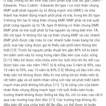
Ở đây, chúng tôi xin trình bày cách phân loại của tác giả Collett ‐
Edwards. Theo Collett ‐ Edwards thì type I có một thân chung
ĐMP xuất phát nguyên ủy từ động mạch chủ (ĐMC) và chia
thành hai nhánh động mạch phổi phải và trái; trong khi đó type
II không tồn tại rõ ràng thân chung ĐMP, ĐMP phải và trái xuất
phát cùng nguyên ủy từ TA; type III không có thân chung ĐMP,
ĐMP phài và trái xuất phát từ hai nguyên ủy riêng biệt trên TA;
đối với type IV không tồn tại cả thân chung ĐMP và các nhánh
ĐMP phổi được cấp máu từ các nhánh tuần hoàn bang hệ chủ
phổi, loại này cũng được gọi là thiểu sản phổi kèm thông liên
thất [13]. Trước kỷ nguyên phẫu thuật tim gần 80% trẻ bị bệnh
tim bẩm sinh này tử vong trong năm đầu tiên của cuộc sống
[3,11]. Nếu trẻ được sữa chữa sớm lúc tuổi nhũ nhi thì, kết cục
được báo cáo vào năm 1997, tỷ lệ sống sau 5 năm là 90%, sau
10 năm là 95%, sau 15 năm là 85% [13]. Những số liệu trên cho
thấy việc trẻ không được điều trị mà sống tới lúc thiếu niên là
rất hiếm gặp và số bệnh nhân sống sót này sẽ phát triển bệnh
mạch máu phổi không hồi phục [11]. Tỷ lệ sống còn của bệnh
nhân thân chung động mạch type I tới tuổi thiếu niên hoặc
trưởng thành không được thống kê đày đủ, chỉ có báo cáo rất ít
qua các trường hợp đơn độc [11]. Các trường hợp không đủ
điều kiện để sữa chữa triệt để lần đầu, có thể được trì hoãn