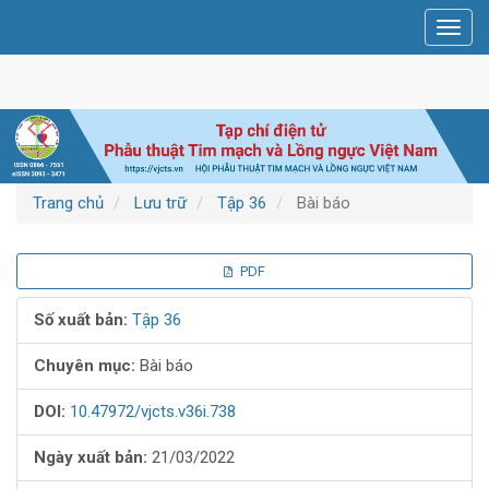
Điều
Toggl
hướng
navig
chính
Nội
dung
chính
Thanh
bên
Trang chủ
Lưu trữ
Tập 36
Bài báo
Thanh
PDF
bên
Số xuất bản:
Tập 36
bài
Chuyên mục:
Bài báo
viết
DOI:
10.47972/vjcts.v36i.738
Ngày xuất bản:
21/03/2022