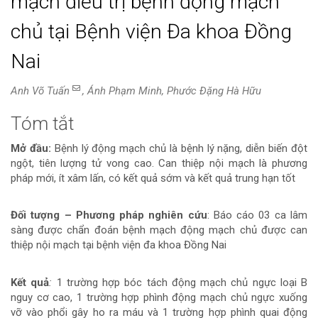
mạch điều trị bệnh động mạch
chủ tại Bệnh viện Đa khoa Đồng
Nai
Anh Võ Tuấn
, Ánh Phạm Minh, Phước Đặng Hà Hữu
Tóm tắt
Nội
Mở đầu:
Bệnh lý động mạch chủ là bệnh lý nặng, diễn biến đột
dung
ngột, tiên lượng tử vong cao. Can thiệp nội mạch là phương
pháp mới, ít xâm lấn, có kết quả sớm và kết quả trung hạn tốt
chính
của
Đối tượng – Phương pháp nghiên cứu
: Báo cáo 03 ca lâm
sàng được chẩn đoán bệnh mạch động mạch chủ được can
bài
thiệp nội mạch tại bệnh viện đa khoa Đồng Nai
viết
Kết quả
:
1 trường hợp bóc tách động mạch chủ ngực loại B
nguy cơ cao, 1 trường hợp phình động mạch chủ ngực xuống
vỡ vào phổi gây ho ra máu và 1 trường hợp phình quai động