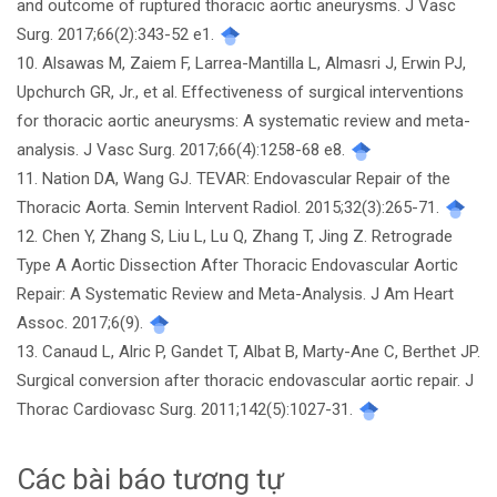
and outcome of ruptured thoracic aortic aneurysms. J Vasc
Surg. 2017;66(2):343-52 e1.
10. Alsawas M, Zaiem F, Larrea-Mantilla L, Almasri J, Erwin PJ,
Upchurch GR, Jr., et al. Effectiveness of surgical interventions
for thoracic aortic aneurysms: A systematic review and meta-
analysis. J Vasc Surg. 2017;66(4):1258-68 e8.
11. Nation DA, Wang GJ. TEVAR: Endovascular Repair of the
Thoracic Aorta. Semin Intervent Radiol. 2015;32(3):265-71.
12. Chen Y, Zhang S, Liu L, Lu Q, Zhang T, Jing Z. Retrograde
Type A Aortic Dissection After Thoracic Endovascular Aortic
Repair: A Systematic Review and Meta-Analysis. J Am Heart
Assoc. 2017;6(9).
13. Canaud L, Alric P, Gandet T, Albat B, Marty-Ane C, Berthet JP.
Surgical conversion after thoracic endovascular aortic repair. J
Thorac Cardiovasc Surg. 2011;142(5):1027-31.
Các bài báo tương tự