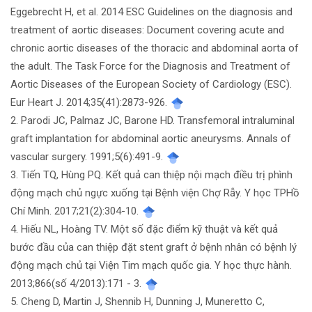
tiết
Eggebrecht H, et al. 2014 ESC Guidelines on the diagnosis and
bài
treatment of aortic diseases: Document covering acute and
chronic aortic diseases of the thoracic and abdominal aorta of
viết
the adult. The Task Force for the Diagnosis and Treatment of
Aortic Diseases of the European Society of Cardiology (ESC).
Eur Heart J. 2014;35(41):2873-926.
2. Parodi JC, Palmaz JC, Barone HD. Transfemoral intraluminal
graft implantation for abdominal aortic aneurysms. Annals of
vascular surgery. 1991;5(6):491-9.
3. Tiến TQ, Hùng PQ. Kết quả can thiệp nội mạch điều trị phình
động mạch chủ ngực xuống tại Bệnh viện Chợ Rẫy. Y học TPHồ
Chí Minh. 2017;21(2):304-10.
4. Hiếu NL, Hoàng TV. Một số đặc điểm kỹ thuật và kết quả
bước đầu của can thiệp đặt stent graft ở bệnh nhân có bệnh lý
động mạch chủ tại Viện Tim mạch quốc gia. Y học thực hành.
2013;866(số 4/2013):171 - 3.
5. Cheng D, Martin J, Shennib H, Dunning J, Muneretto C,