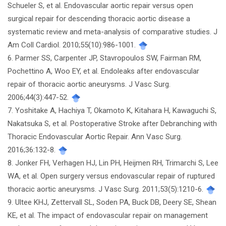
Schueler S, et al. Endovascular aortic repair versus open
surgical repair for descending thoracic aortic disease a
systematic review and meta-analysis of comparative studies. J
Am Coll Cardiol. 2010;55(10):986-1001.
6. Parmer SS, Carpenter JP, Stavropoulos SW, Fairman RM,
Pochettino A, Woo EY, et al. Endoleaks after endovascular
repair of thoracic aortic aneurysms. J Vasc Surg.
2006;44(3):447-52.
7. Yoshitake A, Hachiya T, Okamoto K, Kitahara H, Kawaguchi S,
Nakatsuka S, et al. Postoperative Stroke after Debranching with
Thoracic Endovascular Aortic Repair. Ann Vasc Surg.
2016;36:132-8.
8. Jonker FH, Verhagen HJ, Lin PH, Heijmen RH, Trimarchi S, Lee
WA, et al. Open surgery versus endovascular repair of ruptured
thoracic aortic aneurysms. J Vasc Surg. 2011;53(5):1210-6.
9. Ultee KHJ, Zettervall SL, Soden PA, Buck DB, Deery SE, Shean
KE, et al. The impact of endovascular repair on management