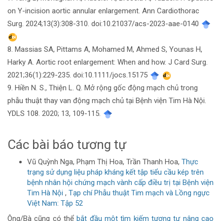
on Y-incision aortic annular enlargement. Ann Cardiothorac
Surg. 2024;13(3):308-310. doi:10.21037/acs-2023-aae-0140
8. Massias SA, Pittams A, Mohamed M, Ahmed S, Younas H,
Harky A. Aortic root enlargement: When and how. J Card Surg.
2021;36(1):229-235. doi:10.1111/jocs.15175
9. Hiền N. S., Thiện L. Q. Mở rộng gốc động mạch chủ trong
phẫu thuật thay van động mạch chủ tại Bệnh viện Tim Hà Nội.
YDLS 108. 2020; 13, 109-115.
Các bài báo tương tự
Vũ Quỳnh Nga, Phạm Thị Hoa, Trần Thanh Hoa,
Thực
trạng sử dụng liệu pháp kháng kết tập tiểu cầu kép trên
bệnh nhân hội chứng mạch vành cấp điều trị tại Bệnh viện
Tim Hà Nội
,
Tạp chí Phẫu thuật Tim mạch và Lồng ngực
Việt Nam: Tập 52
Ông/Bà cũng có thể
bắt đầu một tìm kiếm tương tự nâng cao