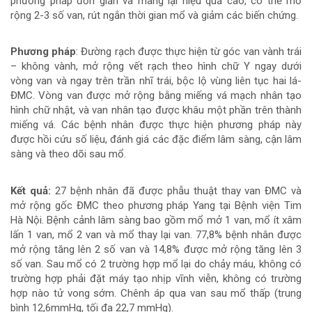
phương pháp đơn giản và mang lại hiệu quả cao, có thể mở
của
rộng 2-3 số van, rút ngắn thời gian mổ và giảm các biến chứng.
bài
Phương pháp
: Đường rạch được thực hiện từ góc van vành trái
viết
– không vành, mở rộng vết rạch theo hình chữ Y ngay dưới
vòng van và ngay trên trần nhĩ trái, bộc lộ vùng liên tục hai lá-
ĐMC. Vòng van được mở rộng bằng miếng vá mạch nhân tạo
hình chữ nhật, và van nhân tạo được khâu một phần trên thành
miếng vá. Các bệnh nhân được thực hiện phương pháp này
được hồi cứu số liệu, đánh giá các đặc điểm lâm sàng, cận lâm
sàng và theo dõi sau mổ.
Kết quả:
27 bệnh nhân đã được phẫu thuật thay van ĐMC và
mở rộng gốc ĐMC theo phương pháp Yang tại Bệnh viện Tim
Hà Nội. Bệnh cảnh lâm sàng bao gồm mổ mở 1 van, mổ ít xâm
lấn 1 van, mổ 2 van và mổ thay lại van. 77,8% bệnh nhân được
mở rộng tăng lên 2 số van và 14,8% được mở rộng tăng lên 3
số van. Sau mổ có 2 trường hợp mổ lại do chảy máu, không có
trường hợp phải đặt máy tạo nhịp vĩnh viễn, không có trường
hợp nào tử vong sớm. Chênh áp qua van sau mổ thấp (trung
bình 12,6mmHg, tối đa 22,7 mmHg).