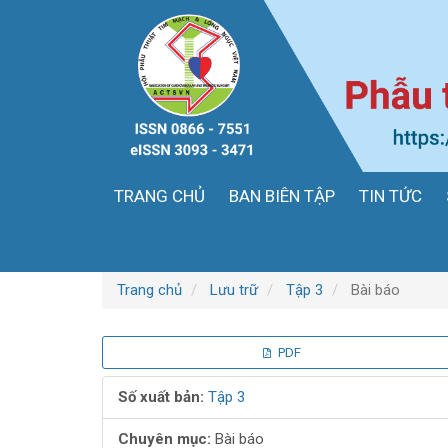
Điều
hướng
chính
Nội
dung
chính
Thanh
bên
TRANG CHỦ
BAN BIÊN TẬP
TIN TỨC
Trang chủ
Lưu trữ
Tập 3
Bài báo
Thanh
PDF
bên
Số xuất bản:
Tập 3
bài
Chuyên mục:
Bài báo