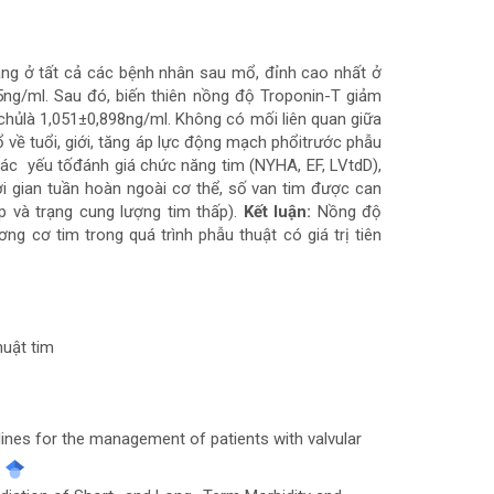
ăng ở tất cả các bệnh nhân sau mổ, đỉnh cao nhất ở
ng/ml. Sau đó, biến thiên nồng độ Troponin-T giảm
chủlà 1,051±0,898ng/ml. Không có mối liên quan giữa
 về tuổi, giới, tăng áp lực động mạch phổitrước phẫu
 yếu tốđánh giá chức năng tim (NYHA, EF, LVtdD),
ời gian tuần hoàn ngoài cơ thể, số van tim được can
ấp và trạng cung lượng tim thấp).
Kết luận:
Nồng độ
g cơ tim trong quá trình phẫu thuật có giá trị tiên
huật tim
elines for the management of patients with valvular
.