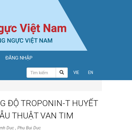
ĐĂNG NHẬP
VIE
EN
NG ĐỘ TROPONIN-T HUYẾT
ẪU THUẬT VAN TIM
ynh Duc , Phu Bui Duc