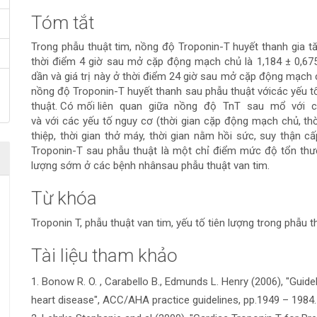
Tóm tắt
Nội
Trong phẫu thuật tim, nồng độ Troponin-T huyết thanh gia t
dung
thời điểm 4 giờ sau mở cặp động mạch chủ là 1,184 ± 0,675
dần và giá trị này ở thời điểm 24 giờ sau mở cặp động mạch 
chính
nồng độ Troponin-T huyết thanh sau phẫu thuật vớicác yếu tổ
thuật. Có mối liên quan giữa nồng độ TnT sau mổ với các
của
và với các yếu tố nguy cơ (thời gian cặp động mạch chủ, th
thiệp, thời gian thở máy, thời gian nằm hồi sức, suy thận c
bài
Troponin-T sau phẫu thuật là một chỉ điểm mức độ tổn thươn
lượng sớm ở các bệnh nhânsau phẫu thuật van tim.
viết
Từ khóa
Troponin T, phẫu thuật van tim, yếu tố tiên lượng trong phẫu t
Tài liệu tham khảo
Chi
1. Bonow R. O. , Carabello B., Edmunds L. Henry (2006), "Guid
tiết
heart disease", ACC/AHA practice guidelines, pp.1949 – 1984