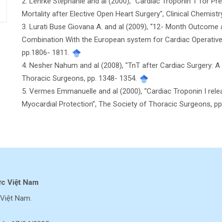
bài
2. Lehrke Stephanie and al (2000), "Cardiac Troponin T for Pr
Mortality after Elective Open Heart Surgery", Clinical Chemist
viết
3. Lurati Buse Giovana A. and al (2009), “12- Month Outcome a
Combination With the European system for Cardiac Operative 
pp.1806- 1811.
4. Nesher Nahum and al (2008), "TnT after Cardiac Surgery: 
Thoracic Surgeons, pp. 1348- 1354.
5. Vermes Emmanuelle and al (2000), “Cardiac Troponin I rele
Myocardial Protection”, The Society of Thoracic Surgeons, p
ực Việt Nam
Việt Nam.