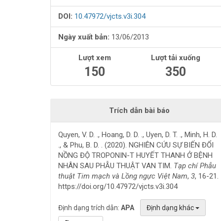
viết
DOI:
10.47972/vjcts.v3i.304
Ngày xuất bản:
13/06/2013
Lượt xem
Lượt tải xuống
150
350
Trích dẫn bài báo
Quyen, V. D. ., Hoang, D. D. ., Uyen, D. T. ., Minh, H. D.
., & Phu, B. D. . (2020). NGHIÊN CỨU SỰ BIẾN ĐỔI
NỒNG ĐỘ TROPONIN-T HUYẾT THANH Ở BỆNH
NHÂN SAU PHẪU THUẬT VAN TIM.
Tạp chí Phẫu
thuật Tim mạch và Lồng ngực Việt Nam
,
3
, 16-21.
https://doi.org/10.47972/vjcts.v3i.304
Định dạng trích dẫn:
APA
Định dạng khác