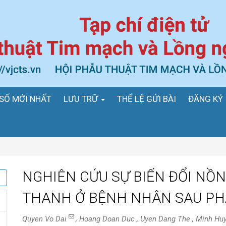
SỐ MỚI NHẤT
LƯU TRỮ
THỂ LỆ GỬI BÀI
ĐĂNG KÝ
NGHIÊN CỨU SỰ BIẾN ĐỔI NỒ
THANH Ở BỆNH NHÂN SAU PH
Quyen Vo Dai
, Hoang Doan Duc , Uyen Dang The , Minh Hu