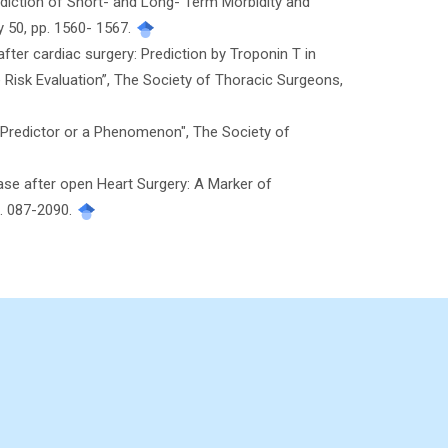
ediction of Short- and Long- Term Morbidity and
ry 50, pp. 1560- 1567.
fter cardiac surgery: Prediction by Troponin T in
Risk Evaluation”, The Society of Thoracic Surgeons,
A Predictor or a Phenomenon", The Society of
ase after open Heart Surgery: A Marker of
p. 087-2090.