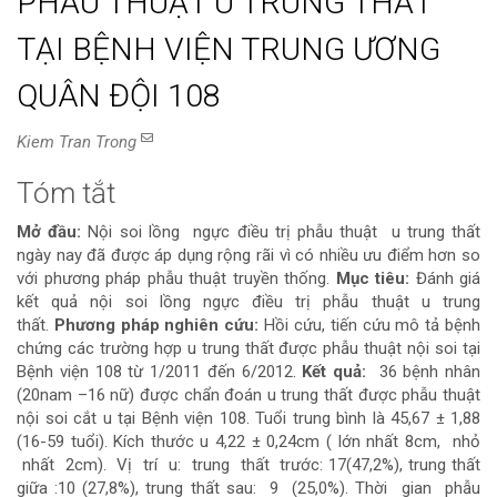
PHẪU THUẬT U TRUNG THẤT
TẠI BỆNH VIỆN TRUNG ƯƠNG
QUÂN ĐỘI 108
Kiem Tran Trong
Tóm tắt
Nội
Mở đầu:
Nội soi lồng ngực điều trị phẫu thuật u trung thất
dung
ngày nay đã được áp dụng rộng rãi vì có nhiều ưu điểm hơn so
với phương pháp phẫu thuật truyền thống.
Mục tiêu:
Đánh giá
chính
kết quả nội soi lồng ngực điều trị phẫu thuật u trung
thất.
Phương pháp nghiên cứu:
Hồi cứu, tiến cứu mô tả bệnh
của
chứng các trường hợp u trung thất được phẫu thuật nội soi tại
Bệnh viện 108 từ 1/2011 đến 6/2012.
Kết quả:
36 bệnh nhân
bài
(20nam –16 nữ) được chẩn đoán u trung thất được phẫu thuật
nội soi cắt u tại Bệnh viện 108. Tuổi trung bình là 45,67 ± 1,88
viết
(16-59 tuổi). Kích thước u 4,22 ± 0,24cm ( lớn nhất 8cm, nhỏ
nhất 2cm). Vị trí u: trung thất trước: 17(47,2%), trung thất
giữa :10 (27,8%), trung thất sau: 9 (25,0%). Thời gian phẫu