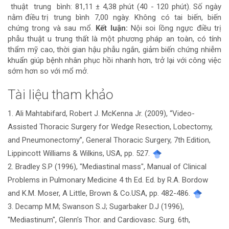
thuật trung bình: 81,11 ± 4,38 phút (40 - 120 phút). Số ngày
nằm điều trị trung bình 7,00 ngày. Không có tai biến, biến
chứng trong và sau mổ.
Kết luận:
Nội soi lồng ngực điều trị
phẫu thuật u trung thất là một phương pháp an toàn, có tính
thẩm mỹ cao, thời gian hậu phẫu ngắn, giảm biến chứng nhiễm
khuẩn giúp bệnh nhân phục hồi nhanh hơn, trở lại với công việc
sớm hơn so với mổ mở.
Tài liệu tham khảo
Chi
1. Ali Mahtabifard, Robert J. McKenna Jr. (2009), “Video-
tiết
Assisted Thoracic Surgery for Wedge Resection, Lobectomy,
bài
and Pneumonectomy”, General Thoracic Surgery, 7th Edition,
Lippincott Williams & Wilkins, USA, pp. 527.
viết
2. Bradley S.P (1996), "Mediastinal mass", Manual of Clinical
Problems in Pulmonary Medicine 4 th Ed. Ed. by R.A. Bordow
and K.M. Moser, A Little, Brown & Co.USA, pp. 482-486.
3. Decamp M.M; Swanson S.J; Sugarbaker D.J (1996),
"Mediastinum", Glenn's Thor. and Cardiovasc. Surg. 6th,