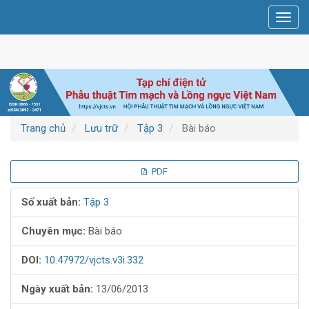
Điều
Toggl
hướng
navig
chính
Nội
dung
chính
Thanh
bên
Trang chủ
Lưu trữ
Tập 3
Bài báo
Thanh
PDF
bên
Số xuất bản:
Tập 3
bài
Chuyên mục:
Bài báo
viết
DOI:
10.47972/vjcts.v3i.332
Ngày xuất bản:
13/06/2013