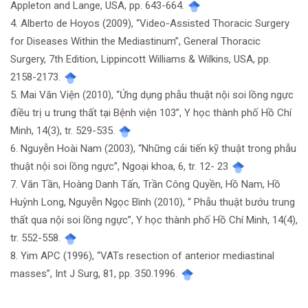
Appleton and Lange, USA, pp. 643-664.
4. Alberto de Hoyos (2009), “Video-Assisted Thoracic Surgery
for Diseases Within the Mediastinum”, General Thoracic
Surgery, 7th Edition, Lippincott Williams & Wilkins, USA, pp.
2158-2173.
5. Mai Văn Viện (2010), “Ứng dụng phẫu thuật nội soi lồng ngực
điều trị u trung thất tại Bệnh viện 103”, Y học thành phố Hồ Chí
Minh, 14(3), tr. 529-535.
6. Nguyễn Hoài Nam (2003), “Những cải tiến kỹ thuật trong phẫu
thuật nội soi lồng ngực”, Ngoại khoa, 6, tr. 12- 23
7. Văn Tần, Hoàng Danh Tấn, Trần Công Quyền, Hồ Nam, Hồ
Huỳnh Long, Nguyễn Ngọc Bình (2010), “ Phẫu thuật bướu trung
thất qua nội soi lồng ngực”, Y học thành phố Hồ Chí Minh, 14(4),
tr. 552-558.
8. Yim APC (1996), “VATs resection of anterior mediastinal
masses”, Int J Surg, 81, pp. 350.1996.