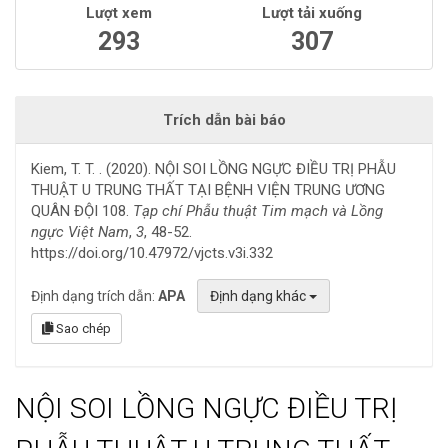
Lượt xem
Lượt tải xuống
293
307
Trích dẫn bài báo
Kiem, T. T. . (2020). NỘI SOI LỒNG NGỰC ĐIỀU TRỊ PHẪU
THUẬT U TRUNG THẤT TẠI BỆNH VIỆN TRUNG ƯƠNG
QUÂN ĐỘI 108.
Tạp chí Phẫu thuật Tim mạch và Lồng
ngực Việt Nam
,
3
, 48-52.
https://doi.org/10.47972/vjcts.v3i.332
Định dạng trích dẫn:
APA
Định dạng khác
Sao chép
NỘI SOI LỒNG NGỰC ĐIỀU TRỊ