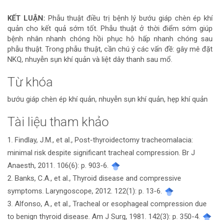
KẾT LUẬN:
Phẫu thuật điều trị bệnh lý bướu giáp chèn ép khí
quản cho kết quả sớm tốt. Phẫu thuật ở thời điểm sớm giúp
bệnh nhân nhanh chóng hồi phục hô hấp nhanh chóng sau
phẫu thuật. Trong phẫu thuật, cần chú ý các vấn đề: gây mê đặt
NKQ, nhuyễn sụn khí quản và liệt dây thanh sau mổ.
Từ khóa
bướu giáp chèn ép khí quản, nhuyễn sụn khí quản, hẹp khí quản
Tài liệu tham khảo
Chi
1. Findlay, J.M., et al., Post-thyroidectomy tracheomalacia:
tiết
minimal risk despite significant tracheal compression. Br J
bài
Anaesth, 2011. 106(6): p. 903-6.
2. Banks, C.A., et al., Thyroid disease and compressive
viết
symptoms. Laryngoscope, 2012. 122(1): p. 13-6.
3. Alfonso, A., et al., Tracheal or esophageal compression due
to benign thyroid disease. Am J Surg, 1981. 142(3): p. 350-4.