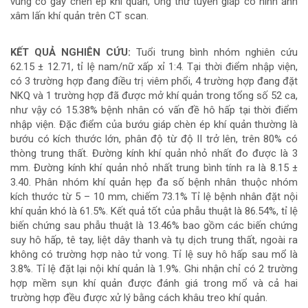
vùng cổ gây chèn ép khí quản, Ung thư tuyến giáp có hình ảnh
xâm lấn khí quản trên CT scan.
KẾT QUẢ NGHIÊN CỨU:
Tuổi trung bình nhóm nghiên cứu
62.15 ± 12.71, tỉ lệ nam/nữ xấp xỉ 1:4. Tại thời điểm nhập viện,
có 3 trường hợp đang điều trị viêm phổi, 4 trường hợp đang đặt
NKQ và 1 trường hợp đã được mở khí quản trong tổng số 52 ca,
như vậy có 15.38% bệnh nhân có vấn đề hô hấp tại thời điểm
nhập viện. Đặc điểm của bướu giáp chèn ép khí quản thường là
bướu có kích thước lớn, phân độ từ độ II trở lên, trên 80% có
thòng trung thất. Đường kính khí quản nhỏ nhất đo được là 3
mm. Đường kính khí quản nhỏ nhất trung bình tính ra là 8.15 ±
3.40. Phân nhóm khí quản hẹp đa số bệnh nhân thuộc nhóm
kích thước từ 5 – 10 mm, chiếm 73.1% Tỉ lệ bệnh nhân đặt nội
khí quản khó là 61.5%. Kết quả tốt của phẫu thuật là 86.54%, tỉ lệ
biến chứng sau phẫu thuật là 13.46% bao gồm các biến chứng
suy hô hấp, tê tay, liệt dây thanh và tụ dịch trung thất, ngoài ra
không có trường hợp nào tử vong. Tỉ lệ suy hô hấp sau mổ là
3.8%. Tỉ lệ đặt lại nội khí quản là 1.9%. Ghi nhận chỉ có 2 trường
hợp mềm sụn khí quản được đánh giá trong mổ và cả hai
trường hợp đều được xử lý bằng cách khâu treo khí quản.