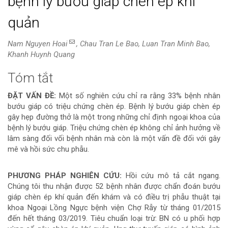
bệnh lý bướu giáp chèn ép khí
quản
Nam Nguyen Hoai
, Chau Tran Le Bao, Luan Tran Minh Bao,
Khanh Huynh Quang
Tóm tắt
Nội
ĐẶT VẤN ĐỀ:
Một số nghiên cứu chỉ ra rằng 33% bệnh nhân
dung
bướu giáp có triệu chứng chèn ép. Bệnh lý bướu giáp chèn ép
gây hẹp đường thở là một trong những chỉ định ngoại khoa của
chính
bệnh lý bướu giáp. Triệu chứng chèn ép không chỉ ảnh hưởng về
lâm sàng đối vối bệnh nhân mà còn là một vấn đề đối với gây
của
mê và hồi sức chu phẫu.
bài
PHƯƠNG PHÁP NGHIÊN CỨU:
Hồi cứu mô tả cắt ngang.
viết
Chúng tôi thu nhận được 52 bệnh nhân được chẩn đoán bướu
giáp chèn ép khí quản đến khám và có điều trị phẫu thuật tại
khoa Ngoại Lồng Ngực bệnh viện Chợ Rẫy từ tháng 01/2015
đến hết tháng 03/2019. Tiêu chuẩn loại trừ: BN có u phối hợp