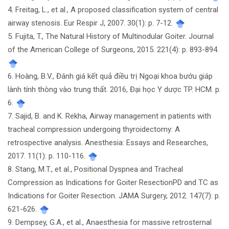
4. Freitag, L., et al., A proposed classification system of central
airway stenosis. Eur Respir J, 2007. 30(1): p. 7-12.
5. Fujita, T., The Natural History of Multinodular Goiter. Journal
of the American College of Surgeons, 2015. 221(4): p. 893-894.
6. Hoàng, B.V., Đánh giá kết quả điều trị Ngoại khoa bướu giáp
lành tính thòng vào trung thất. 2016, Đại học Y dược TP. HCM. p.
6.
7. Sajid, B. and K. Rekha, Airway management in patients with
tracheal compression undergoing thyroidectomy: A
retrospective analysis. Anesthesia: Essays and Researches,
2017. 11(1): p. 110-116.
8. Stang, M.T., et al., Positional Dyspnea and Tracheal
Compression as Indications for Goiter ResectionPD and TC as
Indications for Goiter Resection. JAMA Surgery, 2012. 147(7): p.
621-626.
9. Dempsey, G.A., et al., Anaesthesia for massive retrosternal