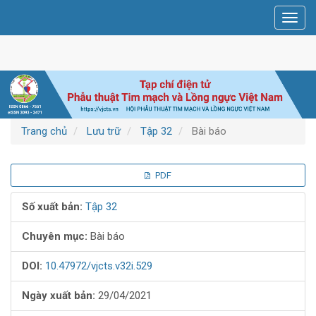
Điều
Toggl
hướng
navig
chính
Nội
dung
chính
Thanh
bên
Trang chủ
Lưu trữ
Tập 32
Bài báo
Thanh
PDF
bên
Số xuất bản:
Tập 32
bài
Chuyên mục:
Bài báo
viết
DOI:
10.47972/vjcts.v32i.529
Ngày xuất bản:
29/04/2021