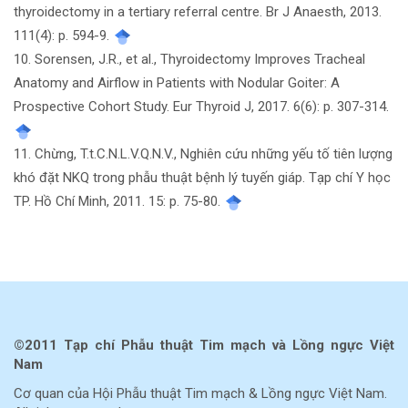
thyroidectomy in a tertiary referral centre. Br J Anaesth, 2013.
111(4): p. 594-9.
10. Sorensen, J.R., et al., Thyroidectomy Improves Tracheal
Anatomy and Airflow in Patients with Nodular Goiter: A
Prospective Cohort Study. Eur Thyroid J, 2017. 6(6): p. 307-314.
11. Chừng, T.t.C.N.L.V.Q.N.V., Nghiên cứu những yếu tố tiên lượng
khó đặt NKQ trong phẫu thuật bệnh lý tuyến giáp. Tạp chí Y học
TP. Hồ Chí Minh, 2011. 15: p. 75-80.
©2011 Tạp chí Phẫu thuật Tim mạch và Lồng ngực Việt
Nam
Cơ quan của Hội Phẫu thuật Tim mạch & Lồng ngực Việt Nam.