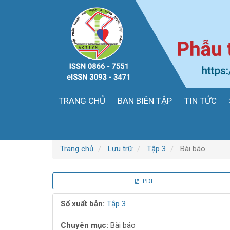
Điều
hướng
chính
Nội
dung
chính
Thanh
bên
TRANG CHỦ
BAN BIÊN TẬP
TIN TỨC
Trang chủ
Lưu trữ
Tập 3
Bài báo
Thanh
PDF
bên
Số xuất bản:
Tập 3
bài
Chuyên mục:
Bài báo