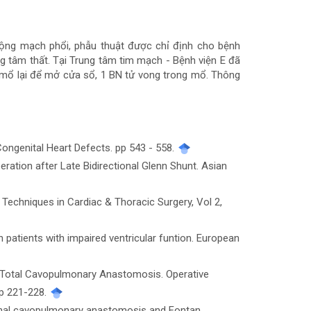
 động mạch phổi, phẫu thuật được chỉ định cho bệnh
 tâm thất. Tại Trung tâm tim mạch - Bệnh viện E đã
i mổ lại để mở cửa sổ, 1 BN tử vong trong mổ. Thông
 Congenital Heart Defects. pp 543 - 558.
ration after Late Bidirectional Glenn Shunt. Asian
 Techniques in Cardiac & Thoracic Surgery, Vol 2,
n patients with impaired ventricular funtion. European
it Total Cavopulmonary Anastomosis. Operative
pp 221-228.
tional cavopulmonary anastomosis and Fontan