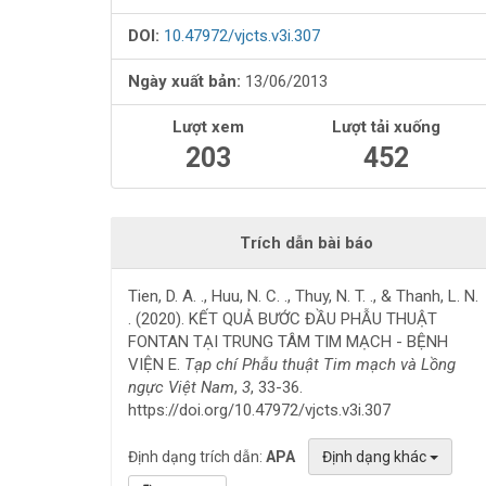
viết
DOI:
10.47972/vjcts.v3i.307
Ngày xuất bản:
13/06/2013
Lượt xem
Lượt tải xuống
203
452
Trích dẫn bài báo
Tien, D. A. ., Huu, N. C. ., Thuy, N. T. ., & Thanh, L. N.
. (2020). KẾT QUẢ BƯỚC ĐẦU PHẪU THUẬT
FONTAN TẠI TRUNG TÂM TIM MẠCH - BỆNH
VIỆN E.
Tạp chí Phẫu thuật Tim mạch và Lồng
ngực Việt Nam
,
3
, 33-36.
https://doi.org/10.47972/vjcts.v3i.307
Định dạng trích dẫn:
APA
Định dạng khác