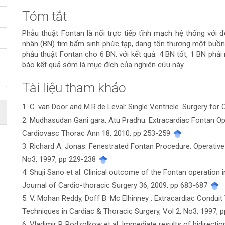
Tóm tắt
Nội
Phẫu thuật Fontan là nối trực tiếp tĩnh mạch hệ thống với
dung
nhân (BN) tim bẩm sinh phức tạp, dạng tổn thương một buồng
phẫu thuật Fontan cho 6 BN, với kết quả: 4 BN tốt, 1 BN phả
chính
báo kết quả sớm là mục đích của nghiên cứu này.
của
Tài liệu tham khảo
Chi
bài
1. C. van Door and M.R.de Leval: Single Ventricle. Surgery for
tiết
2. Mudhasudan Gani gara, Atu Pradhu: Extracardiac Fontan Ope
viết
bài
Cardiovasc Thorac Ann 18, 2010, pp 253-259
3. Richard A. Jonas: Fenestrated Fontan Procedure. Operative
viết
No3, 1997, pp 229-238
4. Shuji Sano et al: Clinical outcome of the Fontan operation i
Journal of Cardio-thoracic Surgery 36, 2009, pp 683-687
5. V. Mohan Reddy, Doff B. Mc Elhinney : Extracardiac Condu
Techniques in Cardiac & Thoracic Surgery, Vol 2, No3, 1997, 
6. Vladimir P. Podzolkow et al: Immediate results of bidirec