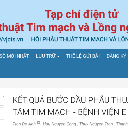
SỐ MỚI NHẤT
LƯU TRỮ
THỂ LỆ GỬI BÀI
ĐĂNG KÝ
KẾT QUẢ BƯỚC ĐẦU PHẪU THU
TÂM TIM MẠCH - BỆNH VIỆN E
Tien Do Anh
, Huu Nguyen Cong , Thuy Nguyen Tran , Than