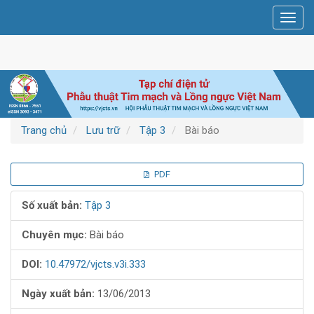
Điều
Toggl
hướng
navig
chính
Nội
dung
chính
Thanh
bên
Trang chủ
Lưu trữ
Tập 3
Bài báo
Thanh
PDF
bên
Số xuất bản:
Tập 3
bài
Chuyên mục:
Bài báo
viết
DOI:
10.47972/vjcts.v3i.333
Ngày xuất bản:
13/06/2013