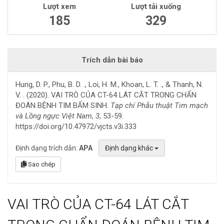
Lượt xem
Lượt tải xuống
185
329
Trích dẫn bài báo
Hung, D. P., Phu, B. D. ., Loi, H. M., Khoan, L. T. ., & Thanh, N.
V. . (2020). VAI TRÒ CỦA CT-64 LÁT CẮT TRONG CHẨN
ĐOÁN BỆNH TIM BẨM SINH.
Tạp chí Phẫu thuật Tim mạch
và Lồng ngực Việt Nam
,
3
, 53-59.
https://doi.org/10.47972/vjcts.v3i.333
Định dạng trích dẫn:
APA
Định dạng khác
Sao chép
VAI TRÒ CỦA CT-64 LÁT CẮT