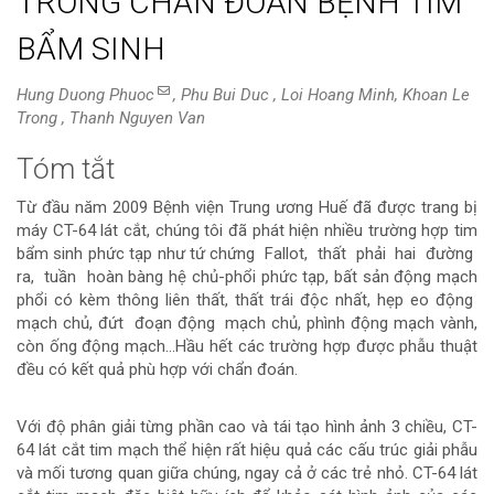
TRONG CHẨN ĐOÁN BỆNH TIM
BẨM SINH
Hung Duong Phuoc
, Phu Bui Duc , Loi Hoang Minh, Khoan Le
Trong , Thanh Nguyen Van
Tóm tắt
Nội
Từ đầu năm 2009 Bệnh viện Trung ương Huế đã được trang bị
dung
máy CT-64 lát cắt, chúng tôi đã phát hiện nhiều trường hợp tim
bẩm sinh phức tạp như tứ chứng Fallot, thất phải hai đường
chính
ra, tuần hoàn bàng hệ chủ-phổi phức tạp, bất sản động mạch
phổi có kèm thông liên thất, thất trái độc nhất, hẹp eo động
của
mạch chủ, đứt đoạn động mạch chủ, phình động mạch vành,
còn ống động mạch…Hầu hết các trường hợp được phẫu thuật
bài
đều có kết quả phù hợp với chẩn đoán.
viết
Với độ phân giải từng phần cao và tái tạo hình ảnh 3 chiều, CT-
64 lát cắt tim mạch thể hiện rất hiệu quả các cấu trúc giải phẫu
và mối tương quan giữa chúng, ngay cả ở các trẻ nhỏ. CT-64 lát