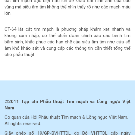
cắt tim mạch đặc biệt hữu ích để khảo sát hình ảnh của các
vùng mà siêu âm tim không thể nhìn thấy rõ như các mạch máu
lớn.
CT-64 lát cắt tim mạch là phương pháp khám xét nhanh và
không xâm nhập, có thể chẩn đoán chính xác các bệnh tim
bẩm sinh, khắc phục các hạn chế của siêu âm tim như cửa sổ
âm khó khảo sát và cung cấp các thông tin cần thiết tổng thể
cho phẫu thuật.
Chi
tiết
bài
©2011 Tạp chí Phẫu thuật Tim mạch và Lồng ngực Việt
viết
Nam
Cơ quan của Hội Phẫu thuật Tim mạch & Lồng ngực Việt Nam.
All rights reserved.
Giấy phép số 19/GP-BVHTTDL do Bộ VHTTDL cấp ngày