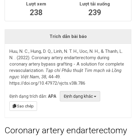
Lượt xem
Lượt tải xuống
238
239
Trích dẫn bài báo
Huu, N. C., Hung, D. Q., Linh, N. T. H., Uoc, N. H., & Thanh, L.
N. . (2022). Coronary artery endarterectomy during
coronary artery bypass grafting - A solution for complete
revascularization.
Tạp chí Phẫu thuật Tim mạch và Lồng
ngực Việt Nam
,
38
, 44-49.
https://doi.org/10.47972/vjcts.v38i.786
Định dạng trích dẫn:
APA
Định dạng khác
Sao chép
Coronary artery endarterectomy