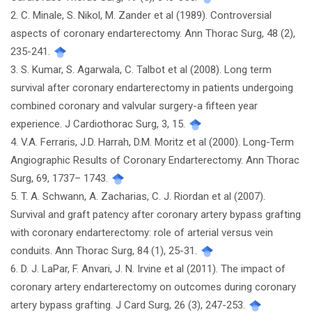
viết
2. C. Minale, S. Nikol, M. Zander et al (1989). Controversial
aspects of coronary endarterectomy. Ann Thorac Surg, 48 (2),
235-241.
3. S. Kumar, S. Agarwala, C. Talbot et al (2008). Long term
survival after coronary endarterectomy in patients undergoing
combined coronary and valvular surgery-a fifteen year
experience. J Cardiothorac Surg, 3, 15.
4. V.A. Ferraris, J.D. Harrah, D.M. Moritz et al (2000). Long-Term
Angiographic Results of Coronary Endarterectomy. Ann Thorac
Surg, 69, 1737– 1743.
5. T. A. Schwann, A. Zacharias, C. J. Riordan et al (2007).
Survival and graft patency after coronary artery bypass grafting
with coronary endarterectomy: role of arterial versus vein
conduits. Ann Thorac Surg, 84 (1), 25-31.
6. D. J. LaPar, F. Anvari, J. N. Irvine et al (2011). The impact of
coronary artery endarterectomy on outcomes during coronary
artery bypass grafting. J Card Surg, 26 (3), 247-253.