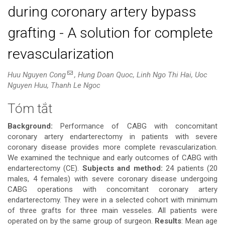
during coronary artery bypass
grafting - A solution for complete
revascularization
Huu Nguyen Cong
, Hung Doan Quoc, Linh Ngo Thi Hai, Uoc
Nguyen Huu, Thanh Le Ngoc
Tóm tắt
Nội
Background:
Performance of CABG with concomitant
dung
coronary artery endarterectomy in patients with severe
coronary disease provides more complete revascularization.
chính
We examined the technique and early outcomes of CABG with
endarterectomy (CE).
Subjects and method:
24 patients (20
của
males, 4 females) with severe coronary disease undergoing
CABG operations with concomitant coronary artery
bài
endarterectomy. They were in a selected cohort with minimum
of three grafts for three main vesseles. All patients were
viết
operated on by the same group of surgeon.
Results
: Mean age