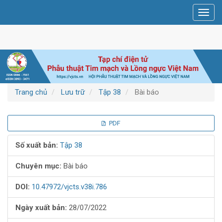
Điều
Toggl
hướng
navig
chính
Nội
dung
chính
Thanh
bên
Trang chủ
Lưu trữ
Tập 38
Bài báo
Thanh
PDF
bên
Số xuất bản:
Tập 38
bài
Chuyên mục:
Bài báo
viết
DOI:
10.47972/vjcts.v38i.786
Ngày xuất bản:
28/07/2022