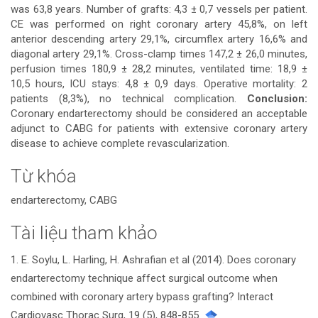
was 63,8 years. Number of grafts: 4,3 ± 0,7 vessels per patient.
CE was performed on right coronary artery 45,8%, on left
anterior descending artery 29,1%, circumflex artery 16,6% and
diagonal artery 29,1%. Cross-clamp times 147,2 ± 26,0 minutes,
perfusion times 180,9 ± 28,2 minutes, ventilated time: 18,9 ±
10,5 hours, ICU stays: 4,8 ± 0,9 days. Operative mortality: 2
patients (8,3%), no technical complication.
Conclusion:
Coronary endarterectomy should be considered an acceptable
adjunct to CABG for patients with extensive coronary artery
disease to achieve complete revascularization.
Từ khóa
endarterectomy, CABG
Tài liệu tham khảo
Chi
1. E. Soylu, L. Harling, H. Ashrafian et al (2014). Does coronary
tiết
endarterectomy technique affect surgical outcome when
bài
combined with coronary artery bypass grafting? Interact
Cardiovasc Thorac Surg, 19 (5), 848-855.