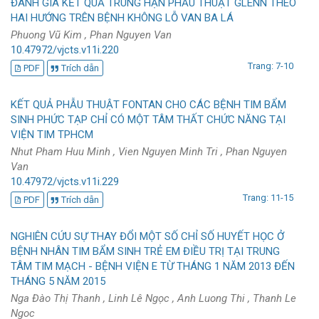
ĐÁNH GIÁ KẾT QUẢ TRUNG HẠN PHẪU THUẬT GLENN THEO
HAI HƯỚNG TRÊN BỆNH KHÔNG LỖ VAN BA LÁ
Phuong Vũ Kim , Phan Nguyen Van
10.47972/vjcts.v11i.220
Trang: 7-10
PDF
Trích dẫn
KẾT QUẢ PHẪU THUẬT FONTAN CHO CÁC BỆNH TIM BẨM
SINH PHỨC TẠP CHỈ CÓ MỘT TÂM THẤT CHỨC NĂNG TẠI
VIỆN TIM TPHCM
Nhut Pham Huu Minh , Vien Nguyen Minh Tri , Phan Nguyen
Van
10.47972/vjcts.v11i.229
Trang: 11-15
PDF
Trích dẫn
NGHIÊN CỨU SỰ THAY ĐỔI MỘT SỐ CHỈ SỐ HUYẾT HỌC Ở
BỆNH NHÂN TIM BẨM SINH TRẺ EM ĐIỀU TRỊ TẠI TRUNG
TÂM TIM MẠCH - BỆNH VIỆN E TỪ THÁNG 1 NĂM 2013 ĐẾN
THÁNG 5 NĂM 2015
Nga Đào Thị Thanh , Linh Lê Ngọc , Anh Luong Thi , Thanh Le
Ngoc