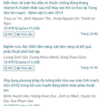
Kiến thức và tuân thủ điều trị thuốc chống đông kháng
vitamin K ở bệnh nhân sau mổ thay van tim cơ học tại Trung
tâm tim mạch - Bệnh viện E năm 2014
Thuy Le Thi , Binh Nguyen The , Hung Nguyen Do, Thanh Le
Ngoc
10.47972/vjcts.v11i.245
Trang: 34-40
PDF
Trích dẫn
Nghiên cứu đặc điểm lâm sàng, cận lâm sàng và kết quả
phẫu thuật phổi biệt lập
Luong Dinh Van, Cuong Khieu Manh, Hung Doan Quoc
10.47972/vjcts.v11i.250
Trang: 41-45
PDF
Trích dẫn
Ứng dụng phương pháp đo lường bão hòa oxy máu tĩnh mạch
trộn SVO2 trong hồi sức huyết động bệnh nhân phẫu thuật
tim
Minh Huynh Van, Hoang Doan Duc , Anh Le Nhat , Quyen Vo
Dai, Hue Pham Van