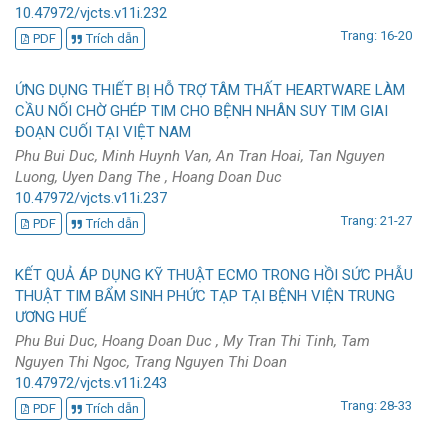
10.47972/vjcts.v11i.232
Trang: 16-20
PDF
Trích dẫn
ỨNG DỤNG THIẾT BỊ HỖ TRỢ TÂM THẤT HEARTWARE LÀM
CẦU NỐI CHỜ GHÉP TIM CHO BỆNH NHÂN SUY TIM GIAI
ĐOẠN CUỐI TẠI VIỆT NAM
Phu Bui Duc, Minh Huynh Van, An Tran Hoai, Tan Nguyen
Luong, Uyen Dang The , Hoang Doan Duc
10.47972/vjcts.v11i.237
Trang: 21-27
PDF
Trích dẫn
KẾT QUẢ ÁP DỤNG KỸ THUẬT ECMO TRONG HỒI SỨC PHẪU
THUẬT TIM BẨM SINH PHỨC TẠP TẠI BỆNH VIỆN TRUNG
ƯƠNG HUẾ
Phu Bui Duc, Hoang Doan Duc , My Tran Thi Tinh, Tam
Nguyen Thi Ngoc, Trang Nguyen Thi Doan
10.47972/vjcts.v11i.243
Trang: 28-33
PDF
Trích dẫn