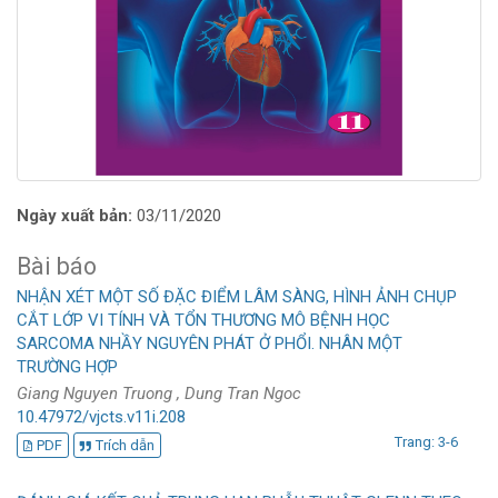
Ngày xuất bản:
03/11/2020
Bài báo
NHẬN XÉT MỘT SỐ ĐẶC ĐIỂM LÂM SÀNG, HÌNH ẢNH CHỤP
CẮT LỚP VI TÍNH VÀ TỔN THƯƠNG MÔ BỆNH HỌC
SARCOMA NHẦY NGUYÊN PHÁT Ở PHỔI. NHÂN MỘT
TRƯỜNG HỢP
Giang Nguyen Truong , Dung Tran Ngoc
10.47972/vjcts.v11i.208
Trang: 3-6
PDF
Trích dẫn