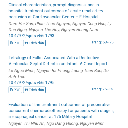
Clinical characteristics, prompt diagnosis, and in-
hospital treatment outcomes of acute renal artery
occlusion at Cardiovascular Center – E Hospital
Dam Hai Son, Phan Thao Nguyen, Nguyen Cong Huu, Ly
Duc Ngoc, Nguyen The Huy, Nguyen Hoang Nam
10.47972/vjcts.v56i.1793
Trang: 68 - 75
PDF
Trích dẫn
Tetralogy of Fallot Associated With a Restrictive
Ventricular Septal Defect in an Infant: A Case Report
Le Ngoc Minh, Nguyen Ba Phong, Luong Tuan Bao, Do
Anh Tien
10.47972/vjcts.v56i.1795
Trang: 76 - 82
PDF
Trích dẫn
Evaluation of the treatment outcomes of preoperative
concurrent chemoradiotherapy for patients with stage ii,
iii esophageal cancer at 175 Military Hospital
Nguyen Thi Nhu An, Ngo Dang Huong, Nguyen Minh