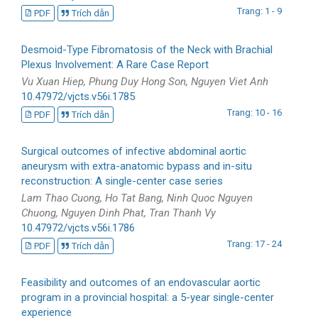
Trang: 1 - 9
PDF
Trích dẫn
Desmoid-Type Fibromatosis of the Neck with Brachial
Plexus Involvement: A Rare Case Report
Vu Xuan Hiep, Phung Duy Hong Son, Nguyen Viet Anh
10.47972/vjcts.v56i.1785
Trang: 10 - 16
PDF
Trích dẫn
Surgical outcomes of infective abdominal aortic
aneurysm with extra-anatomic bypass and in-situ
reconstruction: A single-center case series
Lam Thao Cuong, Ho Tat Bang, Ninh Quoc Nguyen
Chuong, Nguyen Dinh Phat, Tran Thanh Vy
10.47972/vjcts.v56i.1786
Trang: 17 - 24
PDF
Trích dẫn
Feasibility and outcomes of an endovascular aortic
program in a provincial hospital: a 5-year single-center
experience