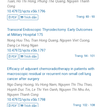
Tuan, Ho Thi Hong, Phung The Quang, Nguyen Thanh
Cong
10.47972/vjcts.v56i.1796
Trang: 83 - 93
PDF
Trích dẫn
Transoral Endoscopic Thyroidectomy: Early Outcomes
at Military Hospital 175
Nong Huu Tho, Tran Hong Quang, Nguyen Viet Cuong,
Dang Le Hong Ngan
10.47972/vjcts.v56i.1797
Trang: 94 - 101
PDF
Trích dẫn
Efficacy of adjuvant chemoradiotherapy in patients with
macroscopic residual or recurrent non-small cell lung
cancer after surgery
Ngo Dang Huong, Vu Hong Nam, Nguyen Thi Thu Thao,
Huynh Duc Tin, Le Thi Yen Oanh, Nguyen Thi Nhu An,
Nguyen Thanh Cong
10.47972/vjcts.v56i.1798
Trang: 102 - 108
PDF
Trích dẫn