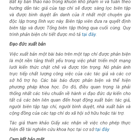
Bất kỳ bản thảo nào trong khuôn khổ phạm vi và tuân theo
hướng dẫn tác giả của tạp chí sẽ được sàng lọc biên tập
và được bình duyệt ẩn danh của ít nhất một chuyên gia
độc lập trong lĩnh vực này. Biên tập viên đưa ra quyết định
biên tập và được Tổng biên tập thông qua cuối cùng. Quy
trình phản biện chi tiết được mô tả
tại đây
.
Đạo đức xuất bản
Việc xuất bản một bài báo trên một tạp chí được phản biện
là một nền tảng thiết yếu trong việc phát triển một mạng
lưới kiến thức chặt chẽ và được tôn trọng. Nó phản ánh
trực tiếp chất lượng công việc của các tác giả và các cơ
sở hỗ trợ họ. Các bài báo được phản biện và thể hiện
phương pháp khoa học. Do đó, điều quan trọng là phải
thống nhất các tiêu chuẩn về hành vi đạo đức dự kiến cho
tất cả các bên liên quan đến hoạt động xuất bản: tác giả,
người biên tập tạp chí, người bình duyệt, nhà xuất bản và
cộng đồng của các tạp chí do xã hội sở hữu hoặc tài trợ.
Tác giả tham khảo Giấy xác nhận về việc cho phép thực
hiện đề tài nghiên cứu khoa học tại cơ sở
tại đây
Cam kết bảo mật