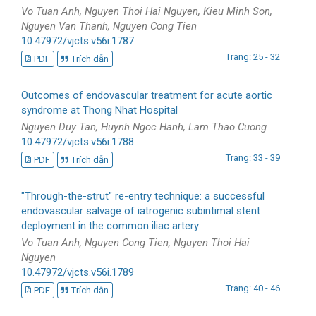
Vo Tuan Anh, Nguyen Thoi Hai Nguyen, Kieu Minh Son,
Nguyen Van Thanh, Nguyen Cong Tien
10.47972/vjcts.v56i.1787
Trang: 25 - 32
PDF
Trích dẫn
Outcomes of endovascular treatment for acute aortic
syndrome at Thong Nhat Hospital
Nguyen Duy Tan, Huynh Ngoc Hanh, Lam Thao Cuong
10.47972/vjcts.v56i.1788
Trang: 33 - 39
PDF
Trích dẫn
"Through-the-strut" re-entry technique: a successful
endovascular salvage of iatrogenic subintimal stent
deployment in the common iliac artery
Vo Tuan Anh, Nguyen Cong Tien, Nguyen Thoi Hai
Nguyen
10.47972/vjcts.v56i.1789
Trang: 40 - 46
PDF
Trích dẫn