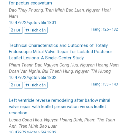
for pectus excavatum
Dao Thuy Phuong, Tran Minh Bao Luan, Nguyen Hoai
Nam
10.47972/vjcts.v56i.1801
Trang: 125 - 132
PDF
Trích dẫn
Technical Characteristics and Outcomes of Totally
Endoscopic Mitral Valve Repair for Isolated Posterior
Leaflet Lesions: A Single-Center Study
Pham Thanh Dat, Nguyen Cong Huu, Nguyen Hoang Nam,
Doan Van Nghia, Bui Thanh Hung, Nguyen Thi Huong
10.47972/vjcts.v56i.1802
Trang: 133 - 143
PDF
Trích dẫn
Left ventricle reverse remodeling after barlow mitral
valve repair with leaflet preservation versus leaflet
resection
Luong Cong Hieu, Nguyen Hoang Dinh, Pham Tho Tuan
Anh, Tran Minh Bao Luan
10.47972/vjcts.v56i.1803