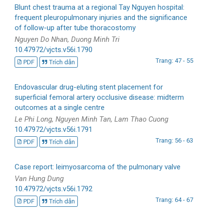
Blunt chest trauma at a regional Tay Nguyen hospital:
frequent pleuropulmonary injuries and the significance
of follow-up after tube thoracostomy
Nguyen Do Nhan, Duong Minh Tri
10.47972/vjcts.v56i.1790
Trang: 47 - 55
PDF
Trích dẫn
Endovascular drug-eluting stent placement for
superficial femoral artery occlusive disease: midterm
outcomes at a single centre
Le Phi Long, Nguyen Minh Tan, Lam Thao Cuong
10.47972/vjcts.v56i.1791
Trang: 56 - 63
PDF
Trích dẫn
Case report: leimyosarcoma of the pulmonary valve
Van Hung Dung
10.47972/vjcts.v56i.1792
Trang: 64 - 67
PDF
Trích dẫn