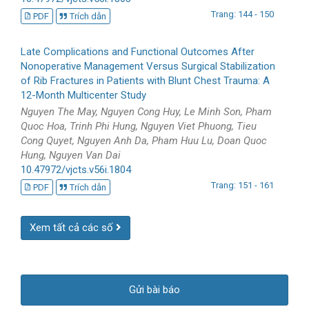
Trang: 144 - 150
PDF
Trích dẫn
Late Complications and Functional Outcomes After
Nonoperative Management Versus Surgical Stabilization
of Rib Fractures in Patients with Blunt Chest Trauma: A
12-Month Multicenter Study
Nguyen The May, Nguyen Cong Huy, Le Minh Son, Pham
Quoc Hoa, Trinh Phi Hung, Nguyen Viet Phuong, Tieu
Cong Quyet, Nguyen Anh Da, Pham Huu Lu, Doan Quoc
Hung, Nguyen Van Dai
10.47972/vjcts.v56i.1804
Trang: 151 - 161
PDF
Trích dẫn
Xem tất cả các số
Gửi bài báo