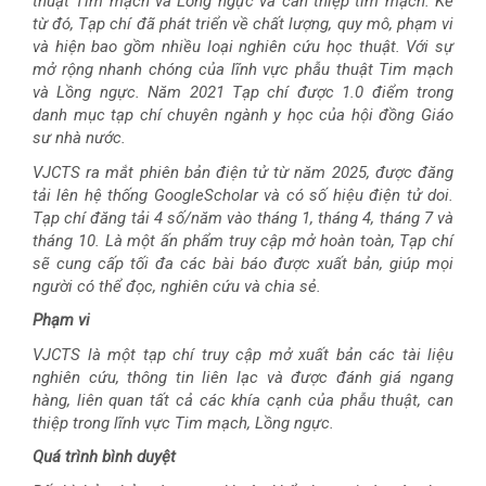
thuật Tim mạch và Lồng ngực và can thiệp tim mạch. Kể
từ đó, Tạp chí đã phát triển về chất lượng, quy mô, phạm vi
và hiện bao gồm nhiều loại nghiên cứu học thuật. Với sự
mở rộng nhanh chóng của lĩnh vực phẫu thuật Tim mạch
và Lồng ngực. Năm 2021 Tạp chí được 1.0 điểm trong
danh mục tạp chí chuyên ngành y học của hội đồng Giáo
sư nhà nước.
VJCTS ra mắt phiên bản điện tử từ năm 2025, được đăng
tải lên hệ thống GoogleScholar và có số hiệu điện tử doi.
Tạp chí đăng tải 4 số/năm vào tháng 1, tháng 4, tháng 7 và
tháng 10. Là một ấn phẩm truy cập mở hoàn toàn, Tạp chí
sẽ cung cấp tối đa các bài báo được xuất bản, giúp mọi
người có thể đọc, nghiên cứu và chia sẻ.
Phạm vi
VJCTS là một tạp chí truy cập mở xuất bản các tài liệu
nghiên cứu, thông tin liên lạc và được đánh giá ngang
hàng, liên quan tất cả các khía cạnh của phẫu thuật, can
thiệp trong lĩnh vực Tim mạch, Lồng ngực.
Quá trình bình duyệt