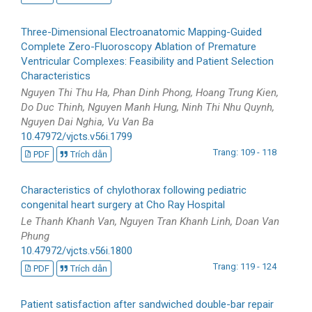
Three-Dimensional Electroanatomic Mapping-Guided
Complete Zero-Fluoroscopy Ablation of Premature
Ventricular Complexes: Feasibility and Patient Selection
Characteristics
Nguyen Thi Thu Ha, Phan Dinh Phong, Hoang Trung Kien,
Do Duc Thinh, Nguyen Manh Hung, Ninh Thi Nhu Quynh,
Nguyen Dai Nghia, Vu Van Ba
10.47972/vjcts.v56i.1799
Trang: 109 - 118
PDF
Trích dẫn
Characteristics of chylothorax following pediatric
congenital heart surgery at Cho Ray Hospital
Le Thanh Khanh Van, Nguyen Tran Khanh Linh, Doan Van
Phung
10.47972/vjcts.v56i.1800
Trang: 119 - 124
PDF
Trích dẫn
Patient satisfaction after sandwiched double-bar repair