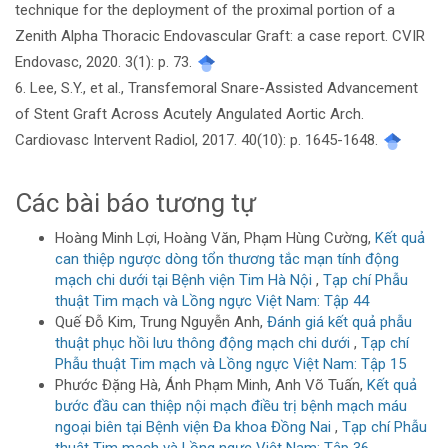
technique for the deployment of the proximal portion of a
Zenith Alpha Thoracic Endovascular Graft: a case report. CVIR
Endovasc, 2020. 3(1): p. 73.
6. Lee, S.Y., et al., Transfemoral Snare-Assisted Advancement
of Stent Graft Across Acutely Angulated Aortic Arch.
Cardiovasc Intervent Radiol, 2017. 40(10): p. 1645-1648.
Các bài báo tương tự
Hoàng Minh Lợi, Hoàng Văn, Phạm Hùng Cường,
Kết quả
can thiệp ngược dòng tổn thương tắc mạn tính động
mạch chi dưới tại Bệnh viện Tim Hà Nội
,
Tạp chí Phẫu
thuật Tim mạch và Lồng ngực Việt Nam: Tập 44
Quế Đỗ Kim, Trung Nguyễn Anh,
Đánh giá kết quả phẫu
thuật phục hồi lưu thông động mạch chi dưới
,
Tạp chí
Phẫu thuật Tim mạch và Lồng ngực Việt Nam: Tập 15
Phước Đặng Hà, Ánh Phạm Minh, Anh Võ Tuấn,
Kết quả
bước đầu can thiệp nội mạch điều trị bệnh mạch máu
ngoại biên tại Bệnh viện Đa khoa Đồng Nai
,
Tạp chí Phẫu
thuật Tim mạch và Lồng ngực Việt Nam: Tập 36