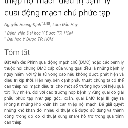
thiệp nội mạch điều trị bệnh lý
quai động mạch chủ phức tạp
1,2,
Nguyễn Hoàng Định
, Lâm Đắc Huy
1
Bệnh viện Đại học Y Dược TP. HCM
2
Đại học Y Dược TP. HCM
Tóm tắt
Nội
Đặt vấn đề:
Phình quai động mạch chủ (ĐMC) hoặc các bệnh lý
dung
thuộc hội chứng ĐMC cấp của vùng quai đều là những bệnh lý
nguy hiểm, với tỷ lệ tử vong cao nếu không được phát hiện và
chính
điều trị kịp thời. Hiện nay, bên cạnh phẫu thuật, chúng ta có thể
can thiệp nội mạch điều trị cho một số trường hợp với hiệu quả
của
tốt. Tuy nhiên, đối với các trường hợp bệnh lý vùng quai có giải
phẫu phức tạp như gập góc, xoắn, quai ĐMC loại III gây ra
bài
không ít những khó khăn khi can thiệp nội mạch. Để giải quyết
những khó khăn đó, nhiều kĩ thuật đã được sử dụng và thành
viết
công, trong đó có kĩ thuật dùng snare hỗ trợ trong quá trình
can thiệp.