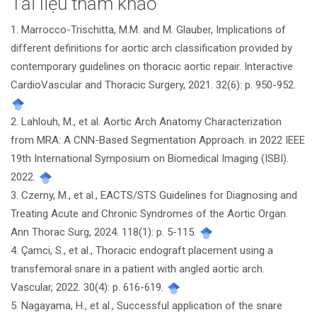
Tài liệu tham khảo
Chi
1. Marrocco-Trischitta, M.M. and M. Glauber, Implications of
tiết
different definitions for aortic arch classification provided by
bài
contemporary guidelines on thoracic aortic repair. Interactive
CardioVascular and Thoracic Surgery, 2021. 32(6): p. 950-952.
viết
2. Lahlouh, M., et al. Aortic Arch Anatomy Characterization
from MRA: A CNN-Based Segmentation Approach. in 2022 IEEE
19th International Symposium on Biomedical Imaging (ISBI).
2022.
3. Czerny, M., et al., EACTS/STS Guidelines for Diagnosing and
Treating Acute and Chronic Syndromes of the Aortic Organ.
Ann Thorac Surg, 2024. 118(1): p. 5-115.
4. Çamci, S., et al., Thoracic endograft placement using a
transfemoral snare in a patient with angled aortic arch.
Vascular, 2022. 30(4): p. 616-619.
5. Nagayama, H., et al., Successful application of the snare