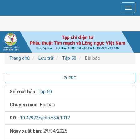
Điều
Toggl
hướng
navig
chính
Nội
dung
chính
Thanh
bên
Trang chủ
Lưu trữ
Tập 50
Bài báo
Thanh
PDF
bên
Số xuất bản:
Tập 50
bài
Chuyên mục:
Bài báo
viết
DOI:
10.47972/vjcts.v50i.1312
Ngày xuất bản:
29/04/2025