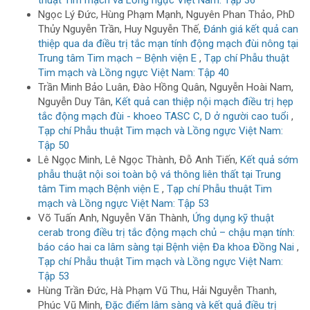
Ngọc Lý Đức, Hùng Phạm Mạnh, Nguyên Phan Thảo, PhD
Thủy Nguyễn Trần, Huy Nguyễn Thế,
Đánh giá kết quả can
thiệp qua da điều trị tắc mạn tính động mạch đùi nông tại
Trung tâm Tim mạch – Bệnh viện E
,
Tạp chí Phẫu thuật
Tim mạch và Lồng ngực Việt Nam: Tập 40
Trần Minh Bảo Luân, Đào Hồng Quân, Nguyễn Hoài Nam,
Nguyễn Duy Tân,
Kết quả can thiệp nội mạch điều trị hẹp
tắc động mạch đùi - khoeo TASC C, D ở người cao tuổi
,
Tạp chí Phẫu thuật Tim mạch và Lồng ngực Việt Nam:
Tập 50
Lê Ngọc Minh, Lê Ngọc Thành, Đỗ Anh Tiến,
Kết quả sớm
phẫu thuật nội soi toàn bộ vá thông liên thất tại Trung
tâm Tim mạch Bệnh viện E
,
Tạp chí Phẫu thuật Tim
mạch và Lồng ngực Việt Nam: Tập 53
Võ Tuấn Anh, Nguyễn Văn Thành,
Ứng dụng kỹ thuật
cerab trong điều trị tắc động mạch chủ – chậu mạn tính:
báo cáo hai ca lâm sàng tại Bệnh viện Đa khoa Đồng Nai
,
Tạp chí Phẫu thuật Tim mạch và Lồng ngực Việt Nam:
Tập 53
Hùng Trần Đức, Hà Phạm Vũ Thu, Hải Nguyễn Thanh,
Phúc Vũ Minh,
Đặc điểm lâm sàng và kết quả điều trị