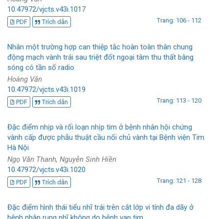
10.47972/vjcts.v43i.1017
Trang: 106 - 112
PDF
Trích dẫn
Nhân một trường hợp can thiệp tắc hoàn toàn thân chung
động mạch vành trái sau triệt đốt ngoại tâm thu thất bằng
sóng có tần số radio
Hoàng Văn
10.47972/vjcts.v43i.1019
Trang: 113 - 120
PDF
Trích dẫn
Đặc điểm nhịp và rối loạn nhịp tim ở bệnh nhân hội chứng
vành cấp được phẫu thuật cầu nối chủ vành tại Bệnh viện Tim
Hà Nội
Ngọ Văn Thanh, Nguyễn Sinh Hiền
10.47972/vjcts.v43i.1020
Trang: 121 - 128
PDF
Trích dẫn
Đặc điểm hình thái tiểu nhĩ trái trên cắt lớp vi tính đa dãy ở
bệnh nhân rung nhĩ không do bệnh van tim