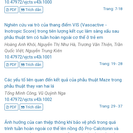
10.47972/vjcts.v43i.1000
Trang: 7-18
PDF
Trích dẫn
Nghiên cứu vai trò của thang điểm VIS (Vasoactive -
Inotropic Score) trong tiên lượng kết cục lâm sàng xấu sau
phẫu thuật tim có tuần hoàn ngoài cơ thể ở trẻ em
Hoàng Anh Khôi, Nguyễn Thị Như Hà, Trương Văn Thiện, Trần
Quốc Việt, Nguyễn Trung Kiên
10.47972/vjcts.v43i.1001
Trang: 19 - 28
PDF
Trích dẫn
Các yếu tố liên quan đến kết quả của phẫu thuật Maze trong
phẫu thuật thay van hai lá
Tống Minh Công, Vũ Quỳnh Nga
10.47972/vjcts.v43i.1002
Trang: 29 - 37
PDF
Trích dẫn
Ảnh hưởng của can thiệp thông khí bảo vệ phổi trong quá
trình tuần hoàn ngoài cơ thể lên nồng độ Pro-Calcitonin và