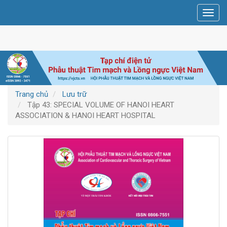
Điều
Toggl
hướng
navig
chính
Nội
dung
chính
Thanh
bên
Trang chủ
Lưu trữ
Tập 43: SPECIAL VOLUME OF HANOI HEART
ASSOCIATION & HANOI HEART HOSPITAL