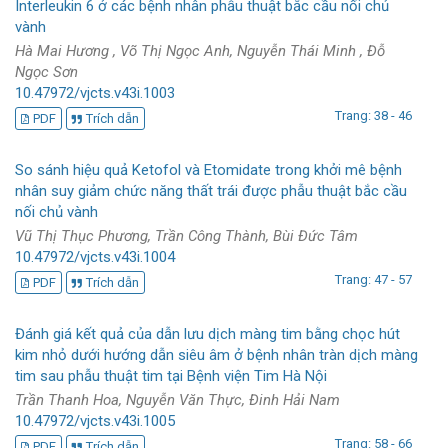
Interleukin 6 ở các bệnh nhân phẫu thuật bắc cầu nối chủ
vành
Hà Mai Hương , Võ Thị Ngọc Anh, Nguyễn Thái Minh , Đỗ
Ngọc Sơn
10.47972/vjcts.v43i.1003
Trang: 38 - 46
PDF
Trích dẫn
So sánh hiệu quả Ketofol và Etomidate trong khởi mê bệnh
nhân suy giảm chức năng thất trái được phẫu thuật bắc cầu
nối chủ vành
Vũ Thị Thục Phương, Trần Công Thành, Bùi Đức Tâm
10.47972/vjcts.v43i.1004
Trang: 47 - 57
PDF
Trích dẫn
Đánh giá kết quả của dẫn lưu dịch màng tim bằng chọc hút
kim nhỏ dưới hướng dẫn siêu âm ở bệnh nhân tràn dịch màng
tim sau phẫu thuật tim tại Bệnh viện Tim Hà Nội
Trần Thanh Hoa, Nguyễn Văn Thực, Đinh Hải Nam
10.47972/vjcts.v43i.1005
Trang: 58 - 66
PDF
Trích dẫn