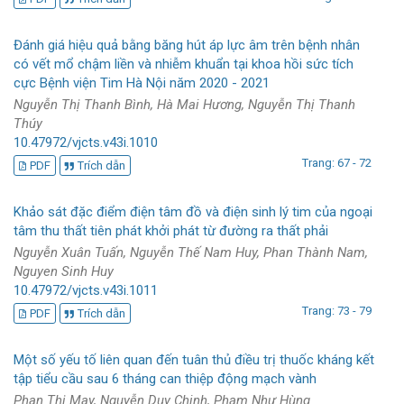
Đánh giá hiệu quả bằng băng hút áp lực âm trên bệnh nhân
có vết mổ chậm liền và nhiễm khuẩn tại khoa hồi sức tích
cực Bệnh viện Tim Hà Nội năm 2020 - 2021
Nguyễn Thị Thanh Bình, Hà Mai Hương, Nguyễn Thị Thanh
Thúy
10.47972/vjcts.v43i.1010
Trang: 67 - 72
PDF
Trích dẫn
Khảo sát đặc điểm điện tâm đồ và điện sinh lý tim của ngoại
tâm thu thất tiên phát khởi phát từ đường ra thất phải
Nguyễn Xuân Tuấn, Nguyễn Thế Nam Huy, Phan Thành Nam,
Nguyen Sinh Huy
10.47972/vjcts.v43i.1011
Trang: 73 - 79
PDF
Trích dẫn
Một số yếu tố liên quan đến tuân thủ điều trị thuốc kháng kết
tập tiểu cầu sau 6 tháng can thiệp động mạch vành
Phan Thị May, Nguyễn Duy Chinh, Phạm Như Hùng